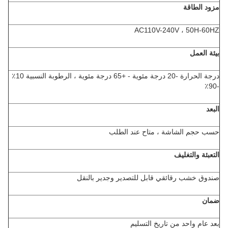
مزود الطاقة
AC110V-240V ، 50H-60HZ
بيئة العمل
درجة الحرارة -20 درجة مئوية - +65 درجة مئوية ، الرطوبة النسبية 10٪
-90٪
البعد
حسب حجم الشاشة ، متاح عند الطلب
التعبئة والتغليف
صندوق خشب رقائقي قابل للتصدير وجدير بالنقل
ضمان
بعد عام واحد من تاريخ التسليم