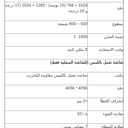
1024 × 768 (15 بوصة) ؛ 1280 × 1024 (17 درجة
دقة
و 19 درجة)
سطوع
500 ~ 800 شمعة
نسبة التباين
1000: 1
وقت الاستجابة
8 مللي ثانية
شاشة تعمل باللمس (للشاشة السفلية فقط)
يكتب
شاشة تعمل باللمس مقاومة للتخريب
دقة
4096 * 4096
انحراف الخطأ
<2 مم
نفاذية الضوء
≥ 92٪
صلابة السطح
7 مقياس موس