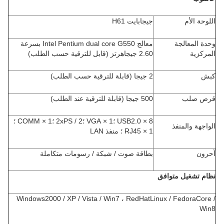
اللوحة الأم
جيجابايت H61
وحدة المعالجة
معالج Intel Pentium dual core G550 بسرعة
المركزية
2.60 جيجاهرتز (قابل للترقية حسب الطلب)
كبش
2 جيجا (قابلة للترقية حسب الطلب)
قرص صلب
500 جيجا (قابلة للترقية عند الطلب)
8 × USB2.0 ؛1 × VGA ؛2xPS / 2 ؛1 × COMM ؛
الواجهة والمنفذ
1 × RJ45 ؛ منفذ LAN
آحرون
بطاقة صوت / شبكة / رسومات متكاملة
نظام تشغيل متوافق
Windows2000 / XP / Vista / Win7 ، RedHatLinux / FedoraCore /
Win8