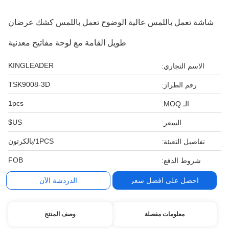
شاشة تعمل باللمس عالية الوضوح تعمل باللمس كشك عرضان
طويل القامة مع لوحة مفاتيح معدنية
KINGLEADER
الاسم التجاري:
TSK9008-3D
رقم الطراز:
1pcs
الـ MOQ:
US$
السعر:
1PCS/بالكرتون
تفاصيل التعبئة:
FOB
شروط الدفع:
احصل على أفضل سعر
الدردشة الآن
معلومات مفصلة
وصف المنتج