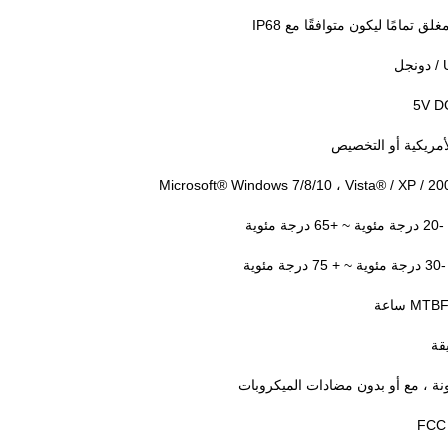
 تمامًا ليكون متوافقًا مع IP68
لأمريكية أو التخصيص
وية
ية
لونة ، مع أو بدون مضادات الميكروبات