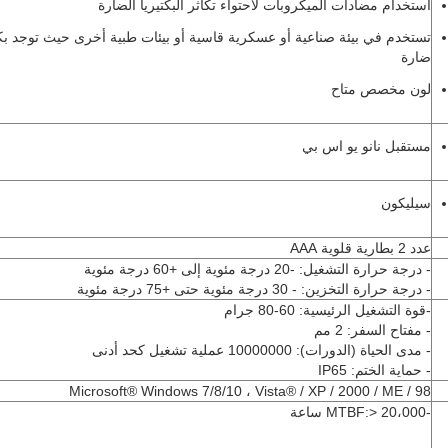
استخدام مضادات الميكروبات لاحتواء تكاثر البكتيريا الضارة
تستخدم في بيئة صناعية أو عسكرية قاسية أو بيئات طبية أخرى حيث توجد بكت
ضارة
لون مخصص متاح
مستقبل نانو يو اس بي
سيليكون
عدد 2 بطارية قلوية AAA
- درجة حرارة التشغيل: -20 درجة مئوية إلى +60 درجة مئوية
- درجة حرارة التخزين: - 30 درجة مئوية حتى +75 درجة مئوية
-قوة التشغيل الرئيسية: 60-80 جرام
- مفتاح السفر: 2 مم
- مدى الحياة (الدورات): 10000000 عملية تشغيل كحد أدنى
- حماية الختم: IP65
Microsoft® Windows 7/8/10 ، Vista® / XP / 2000 / ME / 98
-MTBF:> 20،000 ساعة