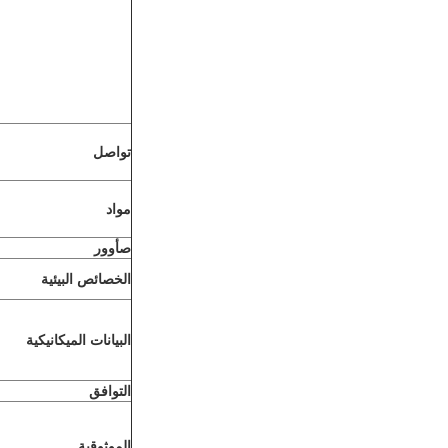
تواصل
مواد
ص
أوور
الخصائص البيئية
البيانات الميكانيكية
التوافق
الموثوقية