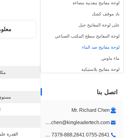
لوحة مفاتيح معدنية مضاءة
باد موقف كشك
على لوحة المفاتيح جبل
معلو
لوحة المفاتيح سطح المكتب الصناعي
لوحة مفاتيح ضد الماء
ماء ماوس
لوحة مفاتيح بلاستيكية
مكان
الأطفال لون لوحة المفاتيح
اتصل بنا
جدار جبل كشك
مستوى 
كشك سطح المكتب
ا
Mr. Richard Chen
تصميم جناح عرض مخصص
richard.chen@kingleadertech.com
كشك اللافتات الرقمية
القدرة عل
0755-2641 7379-888,2641 9575