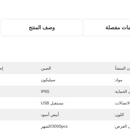
مات مفصلة
وصف المنتج
 المنشأ:
الصين
إص
مواد:
سيليكون
الحماية:
IP65
لاتصالات:
مستقبل USB
اللون:
أبيض أسود
ى العرض:
3000pcs/الشهر