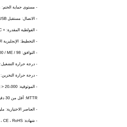
- مستوى حماية الختم: مغلق
- الاتصال: مستقبل USB / دونجل
- الفولطية المقدرة: + 5V DC
- التخطيط: الإنجليزية ا
- التوافق: Microsoft® Windows 7/8/10 ، Vista® / XP / 2000 / ME / 98
- درجة حرارة التشغيل: -20 درجة مئوية ~ +65 درجة مئ
- درجة حرارة التخزين: -30 درجة مئوية ~ + 75 درجة مئو
- الموثوقية: MTBF:> 20،000 ساعة
MTTR: ​​أقل من 30 دقيقة
- العناصر الاختيارية: م
- شهادة: FCC ، CE ، RoHS