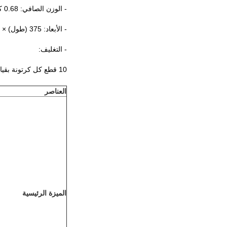
- الوزن الصافي: 0.68 كجم
- الأبعاد: 375 (طول) × 135 (عرض) × 13 (تي) ملم
- التغليف:
10 قطع كل كرتونة بقياس 43 × 32.5 × 20.5 سم ، 7.5 كجم (الوزن الصافي) ، 9.0 كجم (الوزن الإجمالي) لكل كرتونة
العناصر
الميزة الرئيسية