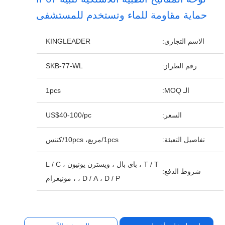
حماية مقاومة للماء وتستخدم للمستشفى
الاسم التجاري:
KINGLEADER
رقم الطراز:
SKB-77-WL
الـ MOQ:
1pcs
السعر:
US$40-100/pc
تفاصيل التعبئة:
1pcs/مربع، 10pcs/كتنس
T / T ، باي بال ، ويسترن يونيون ، L / C
شروط الدفع:
، D / A ، D / P ، مونيغرام