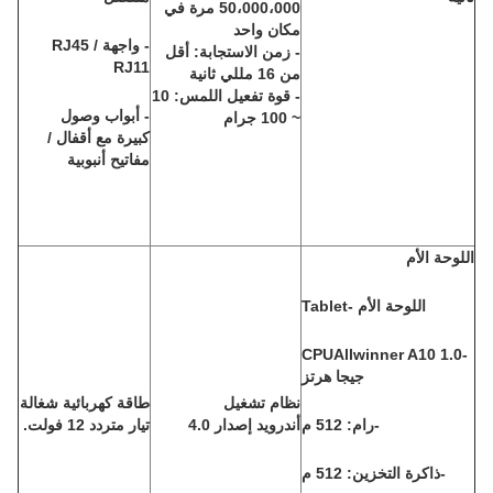
50،000،000 مرة في
مكان واحد
- واجهة RJ45 /
- زمن الاستجابة: أقل
RJ11
من 16 مللي ثانية
- قوة تفعيل اللمس: 10
- أبواب وصول
~ 100 جرام
كبيرة مع أقفال /
مفاتيح أنبوبية
اللوحة الأم
اللوحة الأم -Tablet
-CPUAllwinner A10 1.0
جيجا هرتز
نظام تشغيل
طاقة كهربائية شغالة
-رام: 512 م
أندرويد إصدار 4.0
تيار متردد 12 فولت.
-ذاكرة التخزين: 512 م