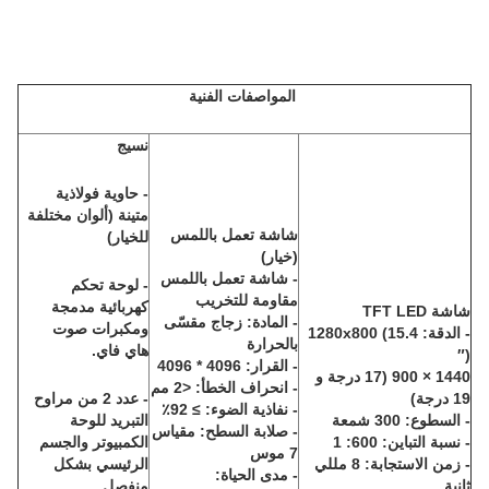
المواصفات الفنية
نسيج
- حاوية فولاذية
متينة (ألوان مختلفة
شاشة تعمل باللمس
للخيار)
(خيار)
- شاشة تعمل باللمس
- لوحة تحكم
مقاومة للتخريب
كهربائية مدمجة
شاشة TFT LED
- المادة: زجاج مقسّى
ومكبرات صوت
- الدقة: 1280x800 (15.4
بالحرارة
هاي فاي.
″)
- القرار: 4096 * 4096
1440 × 900 (17 درجة و
- انحراف الخطأ: <2 مم
19 درجة)
- عدد 2 من مراوح
- نفاذية الضوء: ≥ 92٪
- السطوع: 300 شمعة
التبريد للوحة
- صلابة السطح: مقياس
- نسبة التباين: 600: 1
الكمبيوتر والجسم
7 موس
- زمن الاستجابة: 8 مللي
الرئيسي بشكل
- مدى الحياة:
ثانية
منفصل