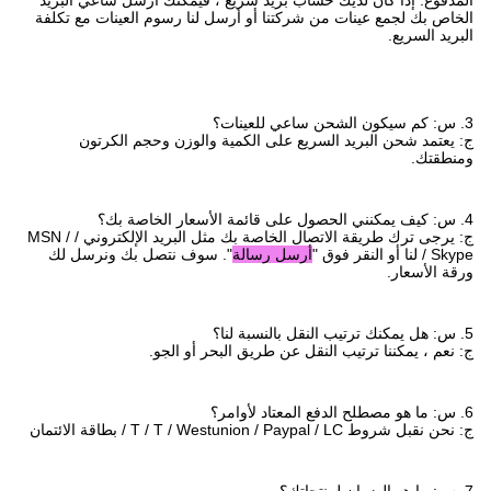
المدفوع. إذا كان لديك حساب بريد سريع ، فيمكنك أرسل ساعي البريد
الخاص بك لجمع عينات من شركتنا أو أرسل لنا رسوم العينات مع تكلفة
البريد السريع.
3. س: كم سيكون الشحن ساعي للعينات؟
ج: يعتمد شحن البريد السريع على الكمية والوزن وحجم الكرتون
ومنطقتك.
4. س: كيف يمكنني الحصول على قائمة الأسعار الخاصة بك؟
ج: يرجى ترك طريقة الاتصال الخاصة بك مثل البريد الإلكتروني / MSN /
Skype / لنا أو النقر فوق "
أرسل رسالة
". سوف نتصل بك ونرسل لك
ورقة الأسعار.
5. س: هل يمكنك ترتيب النقل بالنسبة لنا؟
ج: نعم ، يمكننا ترتيب النقل عن طريق البحر أو الجو.
6. س: ما هو مصطلح الدفع المعتاد لأوامر؟
ج: نحن نقبل شروط T / T / Westunion / Paypal / LC / بطاقة الائتمان