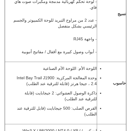
- لوحة تحكم كهربائية مدمجة ومكبرات صوت هاي
فاي.
نسيج
- عدد 2 من مراوح التبريد للوحة الكمبيوتر والجسم
الرئيسي بشكل منفصل
- واجهة RJ45
- أبواب وصول كبيرة مع أقفال / مفاتيح أنبوبية
اللوحة الأم: اللوحة الأم الصناعية
وحدة المعالجة المركزية: Intel Bay Trail J1900
حاسوب
، 2.4 جيجا هرتز (قابلة للترقية عند الطلب)
ذاكرة الوصول العشوائي: 2 جيجابايت (قابلة
للترقية عند الطلب)
القرص الصلب: 500 جيجابايت (قابل للترقية عند
الطلب)
لينوكس / Win3.X / 98/2000 / NT4.0 / XP /