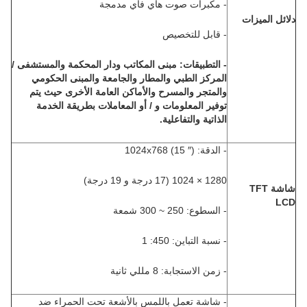
- مكبرات صوت هاي فاي مدمجة
دلائل الميزات
- قابل للتخصيص
- التطبيقات: مبنى المكاتب ودار المحكمة والمستشفى /
المركز الطبي والمطار والجامعة والمبنى الحكومي
والمتجر والمسرح والأماكن العامة الأخرى حيث يتم
توفير المعلومات و / أو المعاملات بطريقة الخدمة
الذاتية والتفاعلية.
- الدقة: 1024x768 (15 ″)
1280 × 1024 (17 درجة و 19 درجة)
شاشة TFT
LCD
- السطوع: 250 ~ 300 شمعة
- نسبة التباين: 450: 1
- زمن الاستجابة: 8 مللي ثانية
- شاشة تعمل باللمس بالأشعة تحت الحمراء ضد