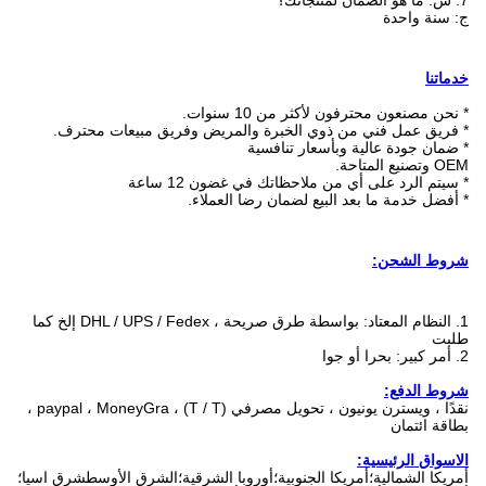
7. س: ما هو الضمان لمنتجاتك؟
ج: سنة واحدة
خدماتنا
* نحن مصنعون محترفون لأكثر من 10 سنوات.
* فريق عمل فني من ذوي الخبرة والمريض وفريق مبيعات محترف.
* ضمان جودة عالية وبأسعار تنافسية
OEM وتصنيع المتاحة.
* سيتم الرد على أي من ملاحظاتك في غضون 12 ساعة
* أفضل خدمة ما بعد البيع لضمان رضا العملاء.
شروط الشحن:
1. النظام المعتاد: بواسطة طرق صريحة ، DHL / UPS / Fedex إلخ كما
طلبت
2. أمر كبير: بحرا أو جوا
شروط الدفع:
نقدًا ، ويسترن يونيون ، تحويل مصرفي (T / T) ، paypal ، MoneyGra ،
بطاقة ائتمان
الاسواق الرئيسية:
أمريكا الشمالية؛أمريكا الجنوبية؛أوروبا الشرقية؛الشرق الأوسطشرق اسيا؛