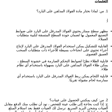
التعليمات
1. س: لماذا نختار مادة الفولاذ المدلفن على البارد؟
أ:
مظهر سطح ممتاز.يحتوي الفولاذ المدرفل على البارد على ضوابط
التصنيع المعمول بها لضمان جودة السطح المتسقة لتلبية متطلبات
العملاء.
القابلية للتشكيل.يمكن استخدام الفولاذ المدرفل على البارد لإنتاج
أجزاء تحتوي على انحناءات بسيطة للأجزاء ذات متطلبات السحب
العميق القصوى.
قابلية الطلاء.نظرًا لضوابط التحكم الصارمة في خشونة السطح ،
يمكن طلاء الفولاذ المدلفن على البارد بسهولة باستخدام أي نظام
طلاء.
قابلية اللحام.يمكن ربط الفولاذ المدرفل على البارد باستخدام أي
ممارسة لحام مقبولة تقريبًا.
2. س: كيف يمكنني الحصول على عينات؟
ج: إذا كنت بحاجة إلى طلب عينة للفحص ، نود أن نطلب منك الدفع مقابل
العينات وشحن البريد السريع. نرسل لك العينات فقط بعد استلام المبلغ