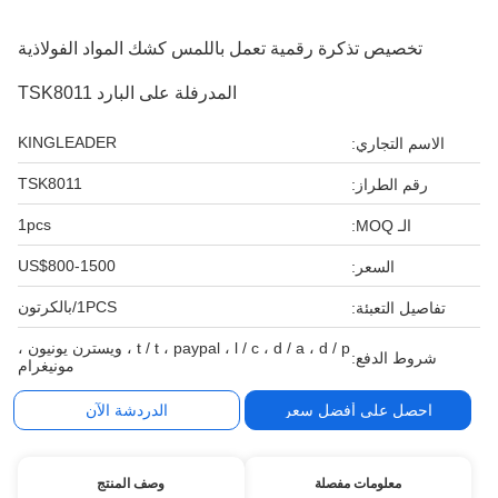
تخصيص تذكرة رقمية تعمل باللمس كشك المواد الفولاذية
المدرفلة على البارد TSK8011
KINGLEADER
الاسم التجاري:
TSK8011
رقم الطراز:
1pcs
الـ MOQ:
US$800-1500
السعر:
1PCS/بالكرتون
تفاصيل التعبئة:
t / t ، paypal ، l / c ، d / a ، d / p ، ويسترن يونيون ،
شروط الدفع:
مونيغرام
احصل على أفضل سعر
الدردشة الآن
معلومات مفصلة
وصف المنتج