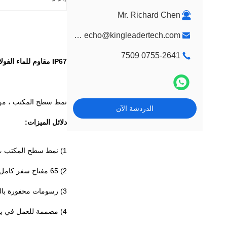
Mr. Richard Chen
market@kingleadertech.com echo@kingleadertech.com
0755-2641 7509
IP67 مقاوم للماء الفولاذ المقاوم للصدأ لوحة مفاتيح سطح المكتب الصناعية للاستخدام محطة العمل
نمط سطح المكتب ، من الفولاذ ال
الدردشة الآن
دلائل الميزات:
1) نمط سطح المكتب ، لا حاجة للتركيب ، استمتع براحة التنقل
2) 65 مفتاح سفر كامل (2.0 مم) ، ردود فعل ممتازة عن طريق اللمس
3) رسومات محفورة بالحبر الدائم
4) مصممة للعمل في بيئات قاسية