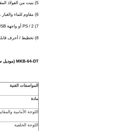
5) بنيت من الفولاذ المقاوم للصدأ ، عالية ضد التخريب.
6) مقاوم للماء والغبار ، IP65 حتى متطلبات IP68
7) PS / 2 أو واجهة USB للخيار
8) تخطيط / أحرف قابلة للتخصيص
MKB-64-DT (موديل سطح المكتب)
المواصفات الفنية
مادة
اللوحة الأمامية والمفاتي
اللوحة الخلفية