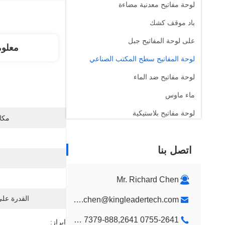
لوحة مفاتيح معدنية مضاءة
باد موقف كشك
على لوحة المفاتيح جبل
معلو
لوحة المفاتيح سطح المكتب الصناعي
لوحة مفاتيح ضد الماء
ماء ماوس
لوحة مفاتيح بلاستيكية
مكان
الأطفال لون لوحة المفاتيح
اتصل بنا
جدار جبل كشك
كشك سطح المكتب
Mr. Richard Chen
تصميم جناح عرض مخصص
القدرة عل
richard.chen@kingleadertech.com
كشك اللافتات الرقمية
0755-2641 7379-888,2641 9575
إبراز: