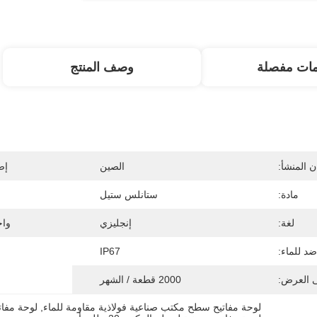
مات مفصلة
وصف المنتج
 المنشأ:
الصين
إص
مادة:
ستانلس ستيل
لغة:
إنجليزي
واج
ضد للماء:
IP67
ى العرض:
2000 قطعة / الشهر
لوحة مفاتيح سطح مكتب صناعية فولاذية مقاومة للماء
, 
لوحة مفا