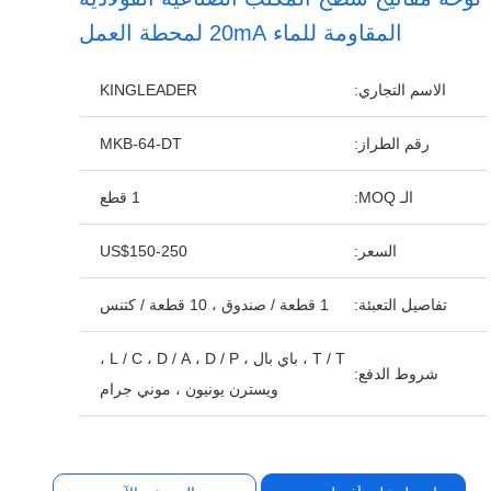
المقاومة للماء 20mA لمحطة العمل
الاسم التجاري:
KINGLEADER
رقم الطراز:
MKB-64-DT
الـ MOQ:
1 قطع
السعر:
US$150-250
تفاصيل التعبئة:
1 قطعة / صندوق ، 10 قطعة / كتنس
T / T ، باي بال ، L / C ، D / A ، D / P ،
شروط الدفع:
ويسترن يونيون ، موني جرام