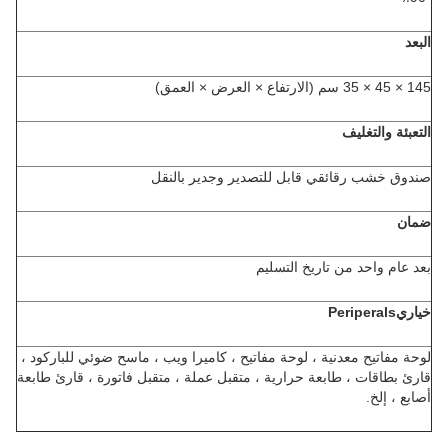
البعد
145 × 45 × 35 سم (الارتفاع × العرض × العمق)
التعبئة والتغليف
صندوق خشب رقائقي قابل للتصدير وجدير بالنقل
ضمان
بعد عام واحد من تاريخ التسليم
خياري
Periperals
لوحة مفاتيح معدنية ، لوحة مفاتيح ، كاميرا ويب ، ماسح ضوئي للباركود ،
قارئ بطاقات ، طابعة حرارية ، متقبل عملة ، متقبل فاتورة ، قارئ طابعة
أصابع ، إلخ.