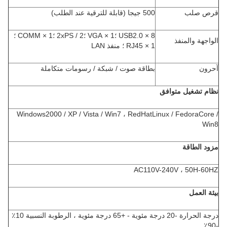
قرص صلب
500 جيجا (قابلة للترقية عند الطلب)
8 × USB2.0 ؛1 × VGA ؛2xPS / 2 ؛1 × COMM ؛
الواجهة والمنفذ
1 × RJ45 ؛ منفذ LAN
آحرون
بطاقة صوت / شبكة / رسومات متكاملة
نظام تشغيل متوافق
Windows2000 / XP / Vista / Win7 ، RedHatLinux / FedoraCore /
Win8
مزود الطاقة
AC110V-240V ، 50H-60HZ
بيئة العمل
درجة الحرارة -20 درجة مئوية - +65 درجة مئوية ، الرطوبة النسبية 10٪
-90٪