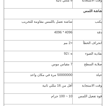
وقت الاستجابة
8 مللي ثانية
شاشة اللمس
يكتب
شاشة تعمل باللمس مقاومة للتخريب
دقة
4096 * 4096
انحراف الخطأ
<2 مم
نفاذية الضوء
≥ 92٪
صلابة السطح
7 مقياس موس
حياة
50000000 مرة في مكان واحد
وقت الاستجابة
أقل من 16 مللي ثانية
قوة تفعيل اللمس
10 ~ 100 جرام