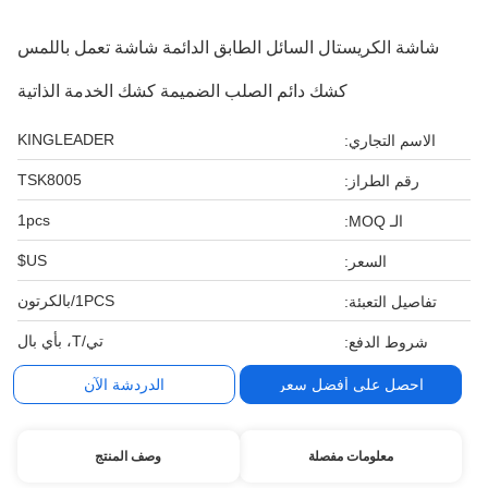
شاشة الكريستال السائل الطابق الدائمة شاشة تعمل باللمس
كشك دائم الصلب الضميمة كشك الخدمة الذاتية
KINGLEADER
الاسم التجاري:
TSK8005
رقم الطراز:
1pcs
الـ MOQ:
US$
السعر:
1PCS/بالكرتون
تفاصيل التعبئة:
تي/T، بأي بال
شروط الدفع:
احصل على أفضل سعر
الدردشة الآن
معلومات مفصلة
وصف المنتج