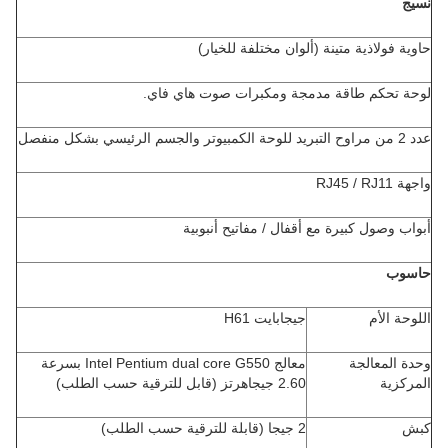
نسيج
حاوية فولاذية متينة (ألوان مختلفة للخيار)
لوحة تحكم طاقة مدمجة ومكبرات صوت هاي فاي.
عدد 2 من مراوح التبريد للوحة الكمبيوتر والجسم الرئيسي بشكل منفصل
واجهة RJ45 / RJ11
أبواب وصول كبيرة مع أقفال / مفاتيح أنبوبية
حاسوب
اللوحة الأم
جيجابايت H61
وحدة المعالجة
معالج Intel Pentium dual core G550 بسرعة
المركزية
2.60 جيجاهرتز (قابل للترقية حسب الطلب)
كبش
2 جيجا (قابلة للترقية حسب الطلب)