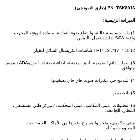
PN: TSK8016 (طليق النموذجي)
الميزات الرئيسية:
1) ذات حساسية عالية، وارتفاع ضوء النفاذية، مضادة للوهج، المخرب
واقية SAW شاشة تعمل باللمس
2) 15 "، 17"، 19 "TFT شاشات الكريستال السائل للخيار
3) الصلب دائم الضميمة، أنيق، منحنية، اضافية ضئيلة، أنيق وADA تصميم
متوافق
4) المدمج في مكبرات صوت هاي فاي تضخيمها
5) للتخصيص
6) التطبيقات: مبنى المكاتب، مبنى المحكمة، / مركز طبي مستشفى،
المطار، الجامعة،
مبنى حكومي، متجر والمسرح وغيرها من الأماكن العامة حيث
المعلومات و / أو