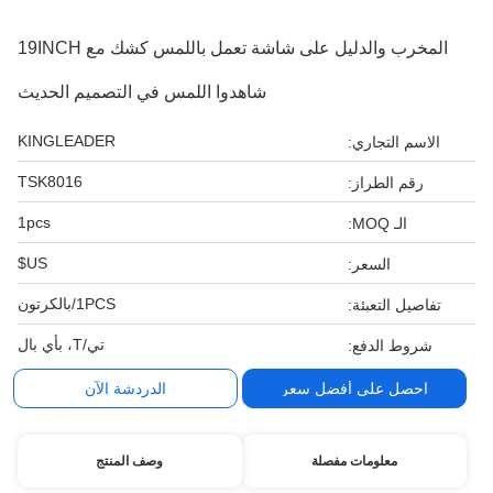
المخرب والدليل على شاشة تعمل باللمس كشك مع 19INCH
شاهدوا اللمس في التصميم الحديث
KINGLEADER
الاسم التجاري:
TSK8016
رقم الطراز:
1pcs
الـ MOQ:
US$
السعر:
1PCS/بالكرتون
تفاصيل التعبئة:
تي/T، بأي بال
شروط الدفع:
احصل على أفضل سعر
الدردشة الآن
معلومات مفصلة
وصف المنتج