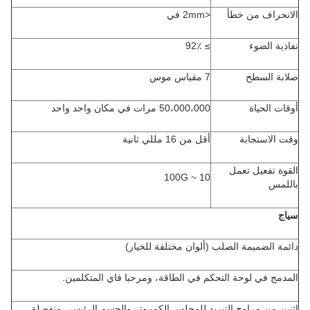
الانحراف من خطأ
<2mm في
نفاذية الضوء
≥ 92٪
صلابة السطح
7 مقياس موس
أوقات الحياة
50،000،000 مرات في مكان واحد واحد
وقت الاستجابة
أقل من 16 مللي ثانية
القوة تفعيل تعمل
10 ~ 100G
باللمس
سياج
دائمة الضميمة الصلب (ألوان مختلفة للخيار)
المدمج في لوحة التحكم في الطاقة، ومرحبا فاي المتكلمين.
اثنين من مراوح التبريد للمجلس الكمبيوتر والجسم الرئيسي منفصلة