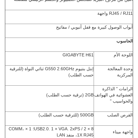
RJ45 / RJ11 واجهة
أبواب الوصول كبيرة مع قفل أنبوبي / مفاتيح
الحاسوب
اللوحة الأم
GIGABYTE H61
وحدة المعالجة
إنتل بنتيوم G550 2.60GHz ثنائي النواة (للترقية
المركزية
حسب الطلب)
الرامات " الذاكرة
العشوائية في الهواتف
2GB (ترقية حسب الطلب)
والحواسيب "
القرص الصلب
500GB (للترقية حسب الطلب)
8 × USB2.0. 1 × VGA. 2xPS / 2؛ 1 × COMM،
واجهة ميناء
1X RJ45، منفذ LAN