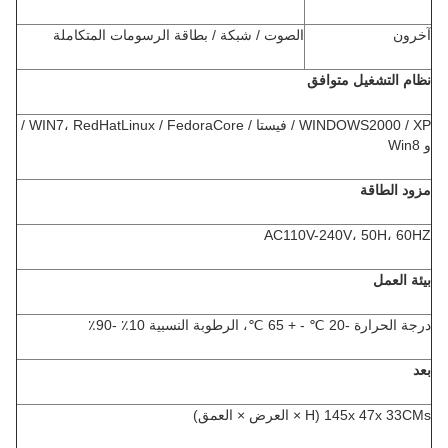
آخرون
الصوت / شبكة / بطاقة الرسومات المتكاملة
نظام التشغيل متوافق
WINDOWS2000 / XP / فيستا / WIN7، RedHatLinux / FedoraCore /
و Win8
مزود الطاقة
AC110V-240V، 50H، 60HZ
بيئة العمل
درجة الحرارة -20 ℃ - + 65 ℃، الرطوبة النسبية 10٪ -90٪
بعد
145x 47x 33CMs (H × العرض × العمق)