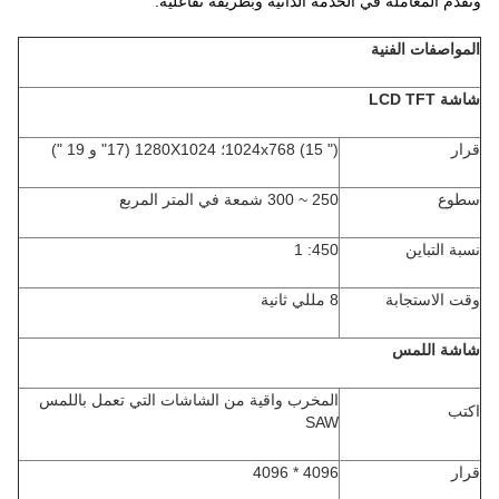
وتقدم المعاملة في الخدمة الذاتية وبطريقة تفاعلية.
المواصفات الفنية
شاشة LCD TFT
قرار
1024x768 (15 ")؛ 1280X1024 (17" و 19 ")
سطوع
250 ~ 300 شمعة في المتر المربع
نسبة التباين
450: 1
وقت الاستجابة
8 مللي ثانية
شاشة اللمس
المخرب واقية من الشاشات التي تعمل باللمس
اكتب
SAW
قرار
4096 * 4096