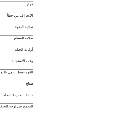
قرار
الانحراف من خطأ
نفاذية الضوء
صلابة السطح
أوقات الحياة
وقت الاستجابة
القوة تفعيل تعمل بالل
سياج
دائمة الضميمة الصلب (أ
المدمج في لوحة التحكم