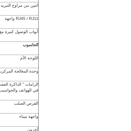
اثنين من مراوح التبري
RJ45 / RJ11 واجهة
أبواب الوصول كبيرة مع 
الحاسوب
اللوحة الأم
وحدة المعالجة المركزية
الرامات " الذاكرة العشو
في الهواتف والحواسيب
القرص الصلب
واجهة ميناء
آخرون