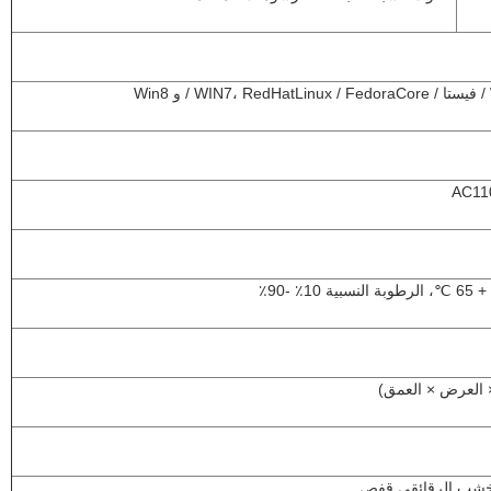
AC11
الخشب الرقائقي قفص