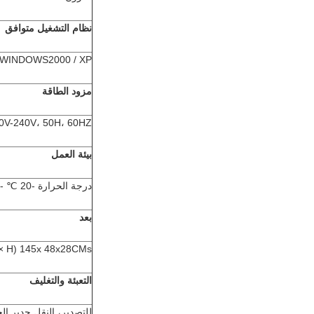
نظام التشغيل متوافق
WINDOWS2000 / XP / فيستا / WIN7، RedHatLinux / FedoraCore / و Win8
مزود الطاقة
0V-240V، 50H، 60HZ
بيئة العمل
درجة الحرارة -20 ℃ - + 65 ℃، الرطوبة النسبية 10٪ -90٪
بعد
145x 48x28CMs (H × العرض × العمق)
التعبئة والتغليف
للتصدير، النقل جدير 