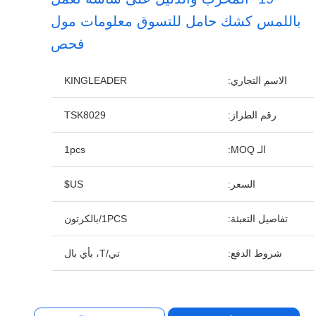
باللمس كشك حامل للتسوق معلومات مول
فحص
الاسم التجاري:
KINGLEADER
رقم الطراز:
TSK8029
الـ MOQ:
1pcs
السعر:
US$
تفاصيل التعبئة:
1PCS/بالكرتون
شروط الدفع:
تي/T، بأي بال