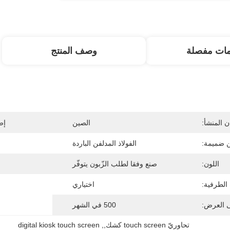
مات مفصلة
وصف المنتج
 المنشأ:
الصين
إص
ن ضميمة:
الفولاذ المدلفن الباردة
اللون:
صنع وفقا لطلب الزّبون يتوفّر
 الطرفية:
اختياري
ى العرض:
500 في الشهر
تحاوريّ touch screen كشك,
, 
digital kiosk touch screen