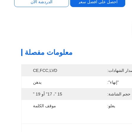
احصل على أفضل سعر
الدردشة الآن
معلومات مفصلة
دار الشهادات:
CE,FCC,LVD
"إنهاء":
يدهن
حجم الشاشة:
15 "، 17" أو 19 "
يعلو:
موقف الكلمة