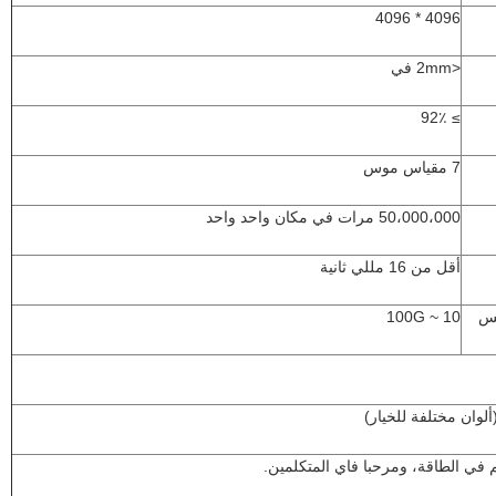
4096 * 4096
<2mm في
≥ 92٪
7 مقياس موس
50،000،000 مرات في مكان واحد واحد
أقل من 16 مللي ثانية
مس
10 ~ 100G
لوان مختلفة للخيار)
 في الطاقة، ومرحبا فاي المتكلمين.