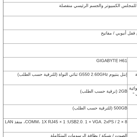
د للمجلس الكمبيوتر والجسم الرئيسي منفصلة
قفل أنبوبي / مفاتيح
GIGABYTE H61
إنتل بنتيوم G550 2.60GHz ثنائي النواة (للترقية حسب الطلب)
ائية
2GB (ترقية حسب الطلب)
 "
500GB (للترقية حسب الطلب)
8 × USB2.0. 1 × VGA. 2xPS / 2؛ 1 × COMM، 1X RJ45، منفذ LAN
الصوت / شبكة / بطاقة الرسومات المتكاملة