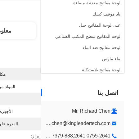
لوحة مفاتيح معدنية مضاءة
باد موقف كشك
على لوحة المفاتيح جبل
معلو
لوحة المفاتيح سطح المكتب الصناعي
لوحة مفاتيح ضد الماء
ماء ماوس
لوحة مفاتيح بلاستيكية
مكان
الأطفال لون لوحة المفاتيح
المواد م
اتصل بنا
جدار جبل كشك
كشك سطح المكتب
Mr. Richard Chen
الأجهزة
تصميم جناح عرض مخصص
richard.chen@kingleadertech.com
القدرة عل
كشك اللافتات الرقمية
0755-2641 7379-888,2641 9575
إبراز: