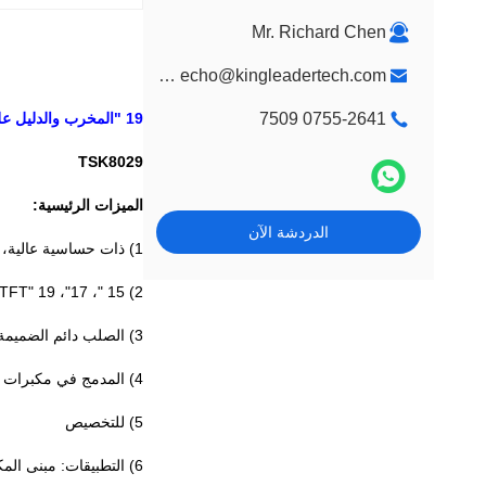
Mr. Richard Chen
market@kingleadertech.com echo@kingleadertech.com
0755-2641 7509
19 "المخرب والدليل على شاشة تعمل باللمس كشك حامل للتسوق معلومات مول فحص
TSK8029
الميزات الرئيسية:
الدردشة الآن
1) ذات حساسية عالية، وارتفاع ضوء النفاذية، مضادة للوهج، المخرب واقية SAW شاشة تعمل باللمس
2) 15 "، 17"، 19 "TFT شاشات الكريستال السائل للخيار
3) الصلب دائم الضميمة، أنيق، منحنية، اضافية ضئيلة، أنيق وADA تصميم متوافق
4) المدمج في مكبرات صوت هاي فاي تضخيمها
5) للتخصيص
6) التطبيقات: مبنى المكاتب، مبنى المحكمة، / مركز طبي مستشفى، المطار، الجامعة،