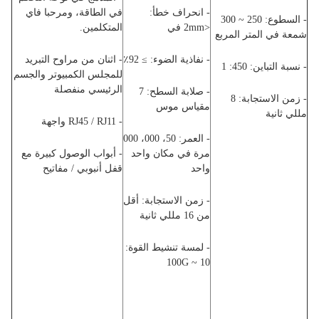
- انحراف خطأ:
في الطاقة، ومرحبا فاي
- السطوع: 250 ~ 300
<2mm في
المتكلمين.
شمعة في المتر المربع
- نفاذية الضوء: ≥ 92٪
- اثنان من مراوح التبريد
- نسبة التباين: 450: 1
للمجلس الكمبيوتر والجسم
الرئيسي منفصلة
- صلابة السطح: 7
- زمن الاستجابة: 8
مقياس موس
مللي ثانية
- RJ45 / RJ11 واجهة
- العمر: 50، 000، 000
مرة في مكان واحد
- أبواب الوصول كبيرة مع
واحد
قفل أنبوبي / مفاتيح
- زمن الاستجابة: أقل
من 16 مللي ثانية
- لمسة تنشيط القوة:
10 ~ 100G