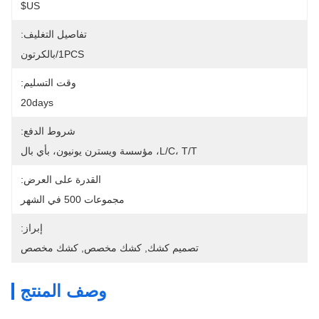
US$
تفاصيل التغليف:
1PCS/بالكرتون
وقت التسليم:
20days
شروط الدفع:
L/C، T/T، مؤسسة ويسترن يونيون، بأي بال
القدرة على العرض:
مجموعات 500 في الشهر
إبراز:
تصميم كشك
, 
كشك مخصص
, 
كشك مخصص
وصف المنتج