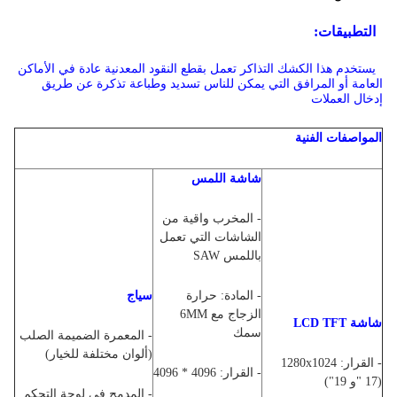
التطبيقات:
يستخدم هذا الكشك التذاكر تعمل بقطع النقود المعدنية عادة في الأماكن
العامة أو المرافق التي يمكن للناس تسديد وطباعة تذكرة عن طريق
إدخال العملات
المواصفات الفنية
شاشة اللمس
- المخرب واقية من
الشاشات التي تعمل
باللمس SAW
- المادة: حرارة
سياج
الزجاج مع 6MM
شاشة LCD TFT
سمك
- المعمرة الضميمة الصلب
(ألوان مختلفة للخيار)
- القرار: 1280x1024
- القرار: 4096 * 4096
(17 "و 19")
- المدمج في لوحة التحكم