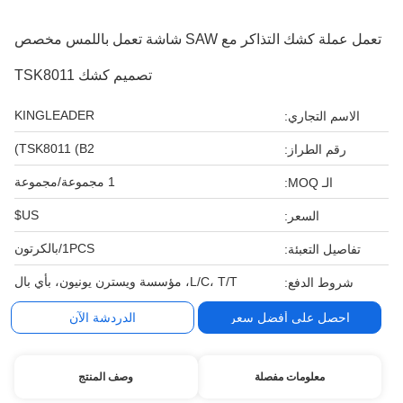
تعمل عملة كشك التذاكر مع SAW شاشة تعمل باللمس مخصص
تصميم كشك TSK8011
KINGLEADER
الاسم التجاري:
TSK8011 (B2)
رقم الطراز:
1 مجموعة/مجموعة
الـ MOQ:
US$
السعر:
1PCS/بالكرتون
تفاصيل التعبئة:
L/C، T/T، مؤسسة ويسترن يونيون، بأي بال
شروط الدفع:
احصل على أفضل سعر
الدردشة الآن
معلومات مفصلة
وصف المنتج