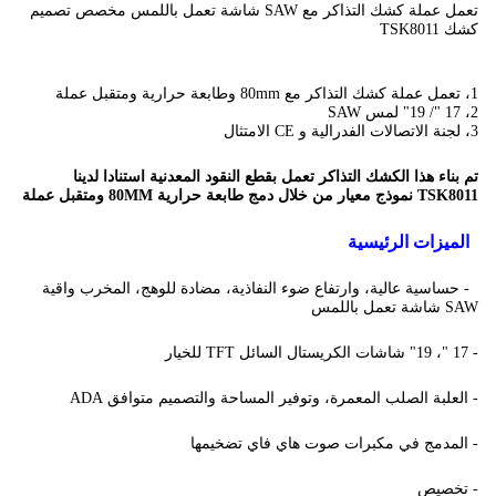
تعمل عملة كشك التذاكر مع SAW شاشة تعمل باللمس مخصص تصميم
كشك TSK8011
1، تعمل عملة كشك التذاكر مع 80mm وطابعة حرارية ومتقبل عملة
2، 17 "/ 19" لمس SAW
3، لجنة الاتصالات الفدرالية و CE الامتثال
تم بناء هذا الكشك التذاكر تعمل بقطع النقود المعدنية استنادا لدينا
TSK8011 نموذج معيار من خلال دمج طابعة حرارية 80MM ومتقبل عملة
الميزات الرئيسية
- حساسية عالية، وارتفاع ضوء النفاذية، مضادة للوهج، المخرب واقية
SAW شاشة تعمل باللمس
- 17 "، 19" شاشات الكريستال السائل TFT للخيار
- العلبة الصلب المعمرة، وتوفير المساحة والتصميم متوافق ADA
- المدمج في مكبرات صوت هاي فاي تضخيمها
- تخصيص