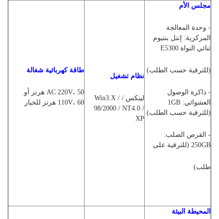
مجلس الأم
- وحدة المعالجة
المركزية: إنتل بنتيوم
ثنائي النواة E5300
(للترقية حسب الطلب)
طاقة كهربائية شغالة
نظام تشغيل
- ذاكرة الوصول
AC 220V، 50 هرتز أو
لينكس / Win3.X /
العشوائي: 1GB
110V، 60 هرتز للخيار
98/2000 / NT4.0 /
(للترقية حسب الطلب)
XP
- القرص الصلب:
250GB (للترقية على
طلب)
المحيطة البيئة