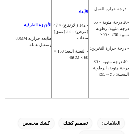
- درجة حرارة العمل
الأبعاد
-20 درجة مئوية ~ 65
الأجهزة الطرفية
- 142 (الارتفاع) × 47
درجة مئوية؛ رطوبة
(عرض) × 38 (عمق)
نسبية 30٪ ~ 90٪
مضادة
طابعة حرارية 80MM
ومتقبل عملة
- درجة حرارة التخزين:
- التعبئة البعد: 150 ×
60 × 46CM
-40 درجة مئوية ~ 80
درجة مئوية، الرطوبة
النسبية: 5٪ ~ 95٪
العلامات:
تصميم كشك
كشك مخصص