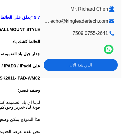
Mr. Richard Chen
9.7 "يعلق على الحائط OLockable باد كشك ضميمة مع القوس، ومناسبة لباد الهواء
market@kingleadertech.com echo@kingleadertech.com
WALLMOUNT STYLE
0755-2641 7509
الحائط كشك باد
جدار جبل باد الضميمة، 
الدردشة الآن
على iPad2 / IPAD3 / iPad4 / باد الهواء قفل العلبة
SK2011-IPAD-WM02
وصف قصير:
لدينا اي باد الضميمة 
قوية لباد-تعزيز وجودكم!
هذا النموذج يمكن وضعه
نحن نقدم عرضا الحديث 