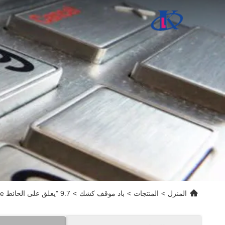
المنزل
>
المنتجات
>
باد موقف كشك
>
9.7 "يعلق على الحائط OLockable باد كشك ضميمة مع القوس، ومناسبة لباد الهواء