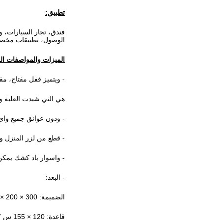
تطبيق:
فندق، تجار السيارات، و
الوصول، تطبيقات مخصصة
الميزات والمواصفات ال
- ويتميز قفل مفتاح، مق
هي التي شيدت العلبة وا
- ودون عوائق جميع واي فاي، والبلوتوث
- قطع من لزر المنزل والكا
- واسوار باد كشك يمكن
- البعد:
الضميمة: 300 × 200 × 20 ملم (كسوكس)
قاعدة: 120 × 155 س 117 ملم (WxDxH)