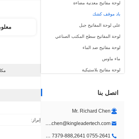
لوحة مفاتيح معدنية مضاءة
باد موقف كشك
على لوحة المفاتيح جبل
معلو
لوحة المفاتيح سطح المكتب الصناعي
لوحة مفاتيح ضد الماء
ماء ماوس
لوحة مفاتيح بلاستيكية
مكان
الأطفال لون لوحة المفاتيح
اتصل بنا
جدار جبل كشك
كشك سطح المكتب
Mr. Richard Chen
تصميم جناح عرض مخصص
إبراز:
richard.chen@kingleadertech.com
كشك اللافتات الرقمية
0755-2641 7379-888,2641 9575