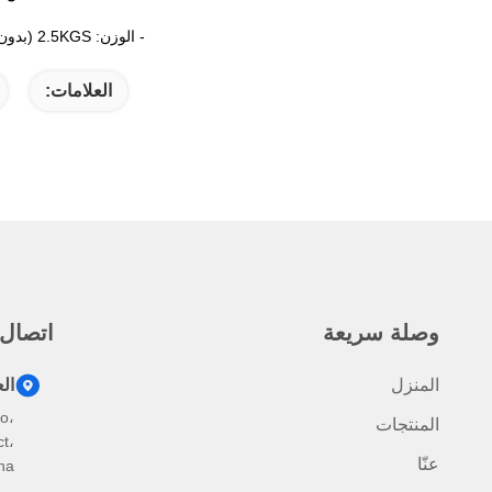
- الوزن: 2.5KGS (بدون اي باد)
العلامات:
وصلة سريعة
اتصال
المنزل
ال
o،
المنتجات
t،
عنّا
na