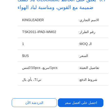
ضميمة مع القوس، ومناسبة لباد الهواء
الاسم التجاري:
KINGLEADER
رقم الطراز:
TSK2011-IPAD-WM02
الـ MOQ:
1
السعر:
US$
تفاصيل التعبئة:
1pcs/مربع، 10pcs/كتنس
شروط الدفع:
تي/T، بأي بال
احصل على أفضل سعر
الدردشة الآن