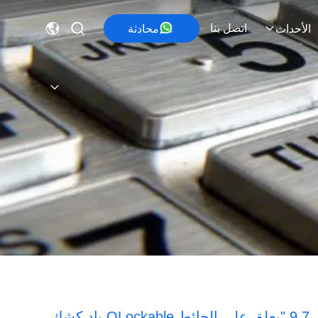
اتصل بنا
محادثة
الأحداث
9.7 "يعلق على الحائط OLockable باد كشك