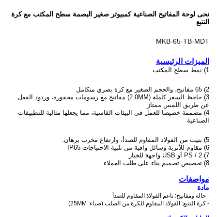
نحى لوحة المفاتيح الصناعية كمبيوتر صغير البصمة سطح المكتب مع كرة
التتبع
MKB-65-TB-MDT
الميزات الرئيسية
1) نمط سطح المكتب
2) 65 مفاتيح، والحجم الصغير مع
كرة بصري
متكامل
3) جاحظ السفر كاملة (2.0MM) مفاتيح مع رسومات محفورة، وردود الفعل
عن طريق اللمس ممتاز
4) مصممة خصيصا للعمل في البيئات القاسية، مما يجعلها مثالية للتطبيقات
الصناعية
5) بنيت من الفولاذ المقاوم للصدأ، وارتفاع مخرب برهان.
6) مقاوم للأتربة وسائل واقية من تلبية الاحتياجات IP65
7) PS / 2 أو USB واجهة للخيار
8) تخصيص تصميم بناء على طلب العملاء
مواصفات
مادة
- حالة ومفاتيح: ناعم الفولاذ المقاوم للصدأ
- كرة التتبع: الفولاذ المقاوم للكرة من الصلب (ضياء: 25MM)