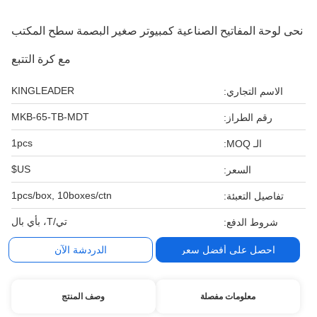
نحى لوحة المفاتيح الصناعية كمبيوتر صغير البصمة سطح المكتب
مع كرة التتبع
KINGLEADER
الاسم التجاري:
MKB-65-TB-MDT
رقم الطراز:
1pcs
الـ MOQ:
US$
السعر:
1pcs/box, 10boxes/ctn
تفاصيل التعبئة:
تي/T، بأي بال
شروط الدفع:
احصل على أفضل سعر
الدردشة الآن
معلومات مفصلة
وصف المنتج