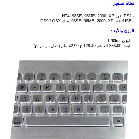
نظام تشغيل
- PS2: فوز NT4، 98SE، 98ME، 2000، XP
- USB: فوز 98SE، 98ME، 2000، XP، ماك OS9 / OSX
الوزن والأبعاد
- الوزن: 1.90kg
- البعد: 356،00 العاشر 126،40 خ 42.90 ملم (ث ل س س ح)