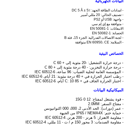
البيانات الكهربائية
- امدادات الطاقة الجهد: DC 5 Â ± 5٪
- تصنيف الحالي: 20 مللي أمبير
- واجهة: USB أو PS2
- متوافقة مع إي إم سي.
الانبعاثات: EN 50081-1
الحصانة: EN 50082-1
- لجنة الاتصالات الفدرالية: الجزء 15، فئة B
- السلامة: EN 60950، CE متوافقة
الخصائص البيئية
-
درجة حرارة التشغيل: -20 مئوية إلى + 60 C
- درجة حرارة التخزين: - 40 درجة مئوية إلى + 80 C
- المؤسسة العامة لتحلية الضباب: 96 ساعة، IEC 60512-6
- رطب اختبار الحرارة في + 40 درجة مئوية: 21 أيام، IEC 60512-6
- اختبار الحرارة الجاف في + 85 C: 10 أيام، IEC 60512-6
الميكانيكية البيانات
- قوة يشتغل
لمفتاح:
12
0
15G
- مفتاح السفر: 2.0MM
- عمر (دورات): الحد الأدنى 2، 000، 000 اكتواتيونس
- حماية ختم: IP65 / NEMA4X من الجبهة
- مقاومة الاهتزاز: 5 هرتز - 200 هرتز، IEC 60512-4
- مقاومة الصدمات: 3 محور 150 م / ث - 11 مللي، IEC 60512-4