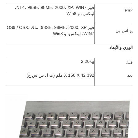
فوز NT4، 98SE، 98ME، 2000، XP، WIN7،
PS2
لينكس، و Win8
فوز 98SE، 98ME، 2000، XP، ماك OS9 / OSX،
يو اس بي
WIN7، لينكس، و Win8
الوزن والأبعاد
وزن
2.20kg
بعد
392 X 150 X 42 ملم (ث ل س س ح)