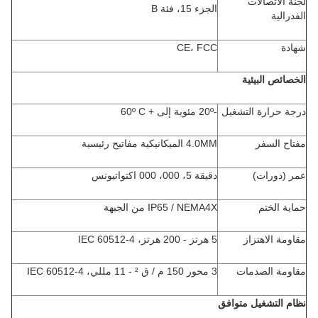
لجنة الاتصالات
الجزء 15، فئة B
الفدرالية
شهادة
CE، FCC
الخصائص البيئية
درجة حرارة التشغيل
-20º مئوية إلى + 60º C
مفتاح السفر
4.0MM الميكانيكية مفاتيح رئيسية
عمر (دورات)
دقيقة 5، 000، 000 اكتواتيونس
حماية الختم
IP65 / NEMA4X من الجبهة
مقاومة الاهتزاز
5 هرتز - 200 هرتز، IEC 60512-4
مقاومة الصدمات
3 محور 150 م / ق ² - 11 مللي، IEC 60512-4
نظام التشغيل متوافق