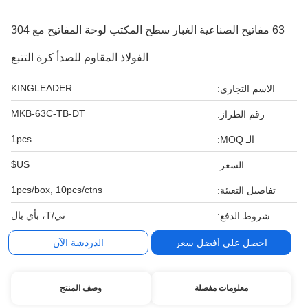
63 مفاتيح الصناعية الغبار سطح المكتب لوحة المفاتيح مع 304
الفولاذ المقاوم للصدأ كرة التتبع
KINGLEADER
الاسم التجاري:
MKB-63C-TB-DT
رقم الطراز:
1pcs
الـ MOQ:
US$
السعر:
1pcs/box, 10pcs/ctns
تفاصيل التعبئة:
تي/T، بأي بال
شروط الدفع:
احصل على أفضل سعر
الدردشة الآن
معلومات مفصلة
وصف المنتج