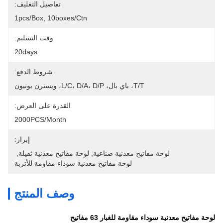
تفاصيل التغليف:
1pcs/box, 10boxes/ctn
وقت التسليم:
20days
شروط الدفع:
T/T، باي بال، L/C، D/A، D/P، ويسترن يونيون
القدرة على العرض:
2000PCS/month
إبراز:
لوحة مفاتيح معدنية صناعية
, 
لوحة مفاتيح معدنية ثقيلة
, 
لوحة مفاتيح معدنية سوداء مقاومة للأتربة
وصف المنتج
لوحة مفاتيح معدنية سوداء مقاومة للغبار 63 مفاتيح