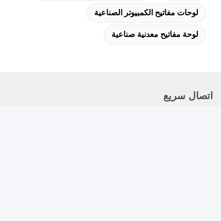
لوحات مفاتيح الكمبيوتر الصناعية
لوحة مفاتيح معدنية صناعية
اتصال سريع
العنوان
3rd Floor، Zone C، Jin Fu Shun Science Park، Le Zhu Jiao،
Huang Ma Bu، Hang Cheng Subdistrict، Bao'an District،
Shenzhen، Guangdong، China
الهاتف
86-755-26417379-888
البريد الإلكتروني
richard.chen@kingleadertech.com