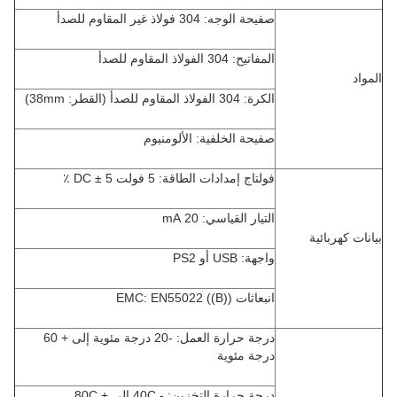
صفيحة الوجه: 304 فولاذ غير المقاوم للصدأ
المفاتيح: 304 الفولاذ المقاوم للصدأ
المواد
الكرة: 304 الفولاذ المقاوم للصدأ (القطر: 38mm)
صفيحة الخلفية: الألومنيوم
فولتاج إمدادات الطاقة: 5 فولت DC ± 5 ٪
التيار القياسي: 20 mA
بيانات كهربائية
واجهة: USB أو PS2
انبعاثات EMC: EN55022 ((B))
درجة حرارة العمل: -20 درجة مئوية إلى + 60
درجة مئوية
درجة حرارة التخزين: - 40C إلى + 80C