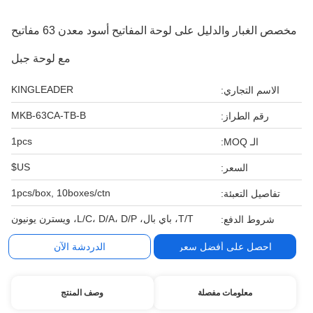
مخصص الغبار والدليل على لوحة المفاتيح أسود معدن 63 مفاتيح
مع لوحة جبل
KINGLEADER
الاسم التجاري:
MKB-63CA-TB-B
رقم الطراز:
1pcs
الـ MOQ:
US$
السعر:
1pcs/box, 10boxes/ctn
تفاصيل التعبئة:
T/T، باي بال، L/C، D/A، D/P، ويسترن يونيون
شروط الدفع:
احصل على أفضل سعر
الدردشة الآن
معلومات مفصلة
وصف المنتج