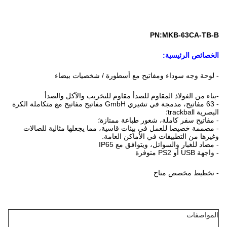
PN:MKB-63CA-TB-B
الخصائص الرئيسية:
- لوحة وجه سوداء ومفاتيح مع أسطورة / شخصيات بيضاء
-بناء من الفولاذ المقاوم للصدأ مقاوم للتخريب والآكل والصدأ
- 63 مفاتيح، مدمجة في تشيري GmbH مفاتيح مفاتيح مع متكاملة الكرة
البصرية trackball؛
- مفاتيح سفر كاملة، شعور طباعة ممتازة؛
- مصممة خصيصا للعمل في بيئات قاسية، مما يجعلها مثالية للصالات
وغيرها من التطبيقات في الأماكن العامة.
- مضاد للغبار والسوائل، ويتوافق مع IP65
- واجهة USB أو PS2 متوفرة
- تخطيط مخصص متاح
المواصفات