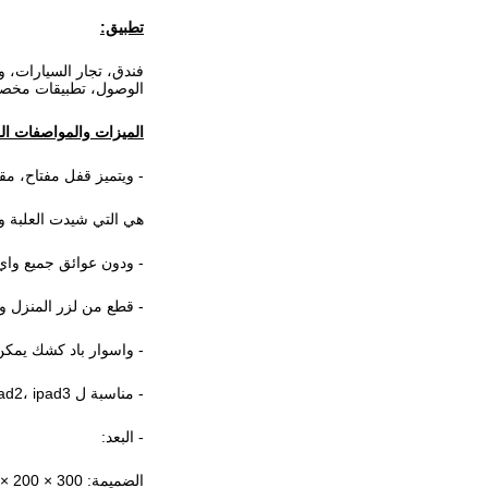
تطبيق:
فندق، تجار السيارات، و
الوصول، تطبيقات مخصصة
الميزات والمواصفات ال
- ويتميز قفل مفتاح، مق
هي التي شيدت العلبة وا
- ودون عوائق جميع واي فاي، والبلوتوث
- قطع من لزر المنزل والكا
- واسوار باد كشك يمكن
- مناسبة ل ipad2، ipad3 ل، ipad4، والهواء باد
- البعد:
الضميمة: 300 × 200 × 20 ملم (كسوكس)