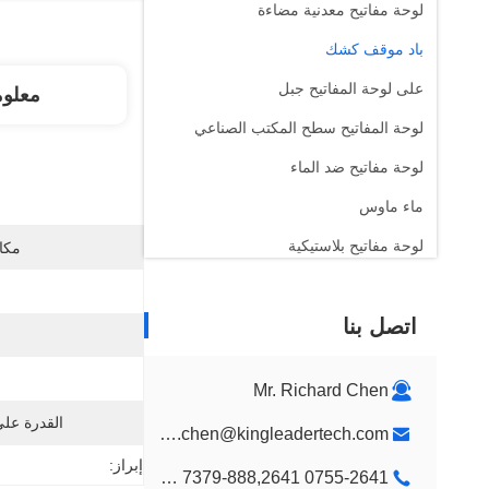
لوحة مفاتيح معدنية مضاءة
باد موقف كشك
على لوحة المفاتيح جبل
معلو
لوحة المفاتيح سطح المكتب الصناعي
لوحة مفاتيح ضد الماء
ماء ماوس
لوحة مفاتيح بلاستيكية
مكان
الأطفال لون لوحة المفاتيح
اتصل بنا
جدار جبل كشك
كشك سطح المكتب
Mr. Richard Chen
تصميم جناح عرض مخصص
القدرة عل
richard.chen@kingleadertech.com
كشك اللافتات الرقمية
إبراز:
0755-2641 7379-888,2641 9575