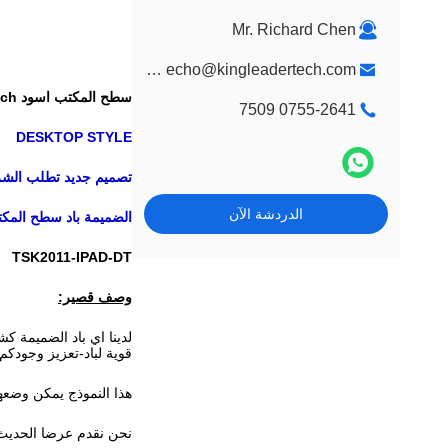
Mr. Richard Chen
market@kingleadertech.com echo@kingleadertech.com
سطح المكتب اسود 9.7Inch باد كشك ضميمة مع قفل أمان للنظام مضاد للسرقة
0755-2641 7509
DESKTOP STYLE
تصميم جديد تطلب الشركة كشك
الدردشة الآن
الضميمة باد سطح المكتب، الحائط باد كشك ا
TSK2011-IPAD-DT
وصف قصير:
لدينا اي باد الضميمة 
قوية لباد-تعزيز وجودكم!
هذا النموذج يمكن وضعها
نحن نقدم عرضا الحديث 