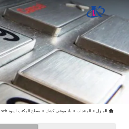
المنزل
>
المنتجات
>
باد موقف كشك
>
سطح المكتب اسود 9.7Inch باد كشك ضميمة مع قفل أمان للنظام مضاد للسرقة