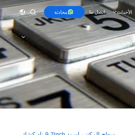
اتصل بنا
محادثة
الأحداث
سطح المكتب اسود 9.7Inch باد كشك