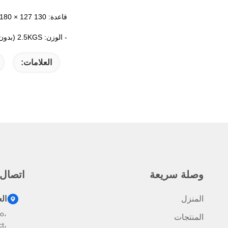
قاعدة: 130 X 180 × 127 مم (WxDxH)
- الوزن: 2.5KGS (بدون اي باد)
العلامات:
وصلة سريعة
اتصال
المنزل
ال
o،
المنتجات
t،