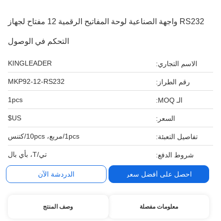
RS232 واجهة الصناعية لوحة المفاتيح الرقمية 12 مفتاح لجهاز
التحكم في الوصول
KINGLEADER
الاسم التجاري:
MKP92-12-RS232
رقم الطراز:
1pcs
الـ MOQ:
US$
السعر:
1pcs/مربع، 10pcs/كتنس
تفاصيل التعبئة:
تي/T، بأي بال
شروط الدفع:
احصل على أفضل سعر
الدردشة الآن
معلومات مفصلة
وصف المنتج