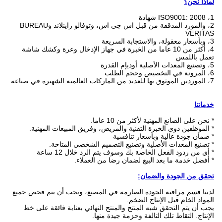
لماذا نحن؟
1، ISO9001: 2008 شهادة
2، والمورد المدققة من قبل اس جي اس، وتوفالو راينلاند وBUREAU
VERITAS
3، وبأسعار معقولة، والاستجابة السريعة
4، أكثر من 10 عاما من الخبرة في جهاز الإدخال وعرة وكشك شاشة
تعمل باللمس
5، وتصنيع المعدات الأصلية أوديإم القدرة
6، المرونة في التخصيص وحجم الطلب
7، الموردين الموثوق بها للعديد من الماركات العالمية الشهيرة في صناعة
خدماتنا
* نحن على الصانع المهنية لأكثر من 10 عاما.
* الموظفين ذوي الخبرة التقنية والمريض، وفريق المبيعات المهنية.
* ضمان جودة عالية وبأسعار تنافسية
* تصنيع المعدات الأصلية وتصنيع التصميم الشخصي المتاحة.
* أي من ردود الفعل الخاصة بك وسوف يتم الرد خلال 12 ساعة
* أفضل خدمة ما بعد البيع لضمان رضا من العملاء.
تحقق من الجودة والضمان:
لدينا قسم مراقبة الجودة الصارمة في المصنع، ويجب أن يتم فحص جميع
المواد الخام قبل الإنتاج الضخم.
يجب أن يتم التحقق شبه المنتج والمنتج النهائي بعناية فائقة على خط
الإنتاج.
التقاط تلك التالفة وحزمة جيدة منها.