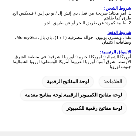
شروط الشحن:
1. أمر معتاد: صريحة من قبل، دي إتش إل / يو بي إس / فيديكس الخ.
طرق كما طلبتم
2. طلبية كبيرة: عن طريق البحر أو عن طريق الجو
شروط الدفع:
نقدا، ويسترن يونيون، حوالة مصرفية (T / T)، باي بال، MoneyGra،
وبطاقات الائتمان
الاسواق الرئيسية:
أمريكا الشمالية؛
امريكا الجنوبية؛
أوروبا الشرقية؛
في منطقة الشرق
الأوسط.
شرق آسيا؛
أوروبا الغربية؛
امريكا الوسطى؛
اوروبا الشمالية؛
جنوب اوروبا
العلامات:
لوحة المفاتيح الرقمية
لوحة مفاتيح الكمبيوتر الرقمية,لوحة مفاتيح معدنية
لوحة مفاتيح رقمية للكمبيوتر