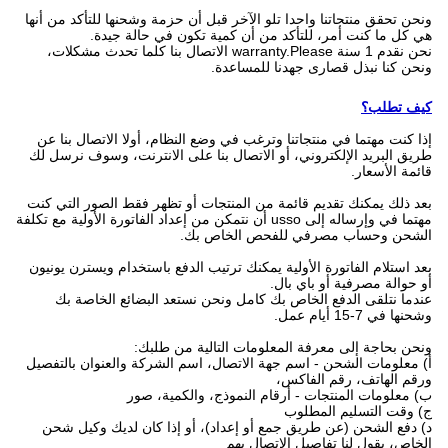
ونحن تحقق منتجاتنا واحدا تلو الآخر قبل أن حزمة وشحنها للتأكد من أنها
هي كل ما كنت أمر، للتأكد من أن كمية تكون في حالة جيدة.
نحن نقدم 1 سنة warranty.Please الاتصال بنا كلما تحدث مشكلات،
ونحن كنا نبذل قصارى جهدنا للمساعدة.
كيف تطلب؟
إذا كنت مهتما في منتجاتنا وترغب في وضع النظام، أولا الاتصال بنا عن
طريق البريد الإلكتروني، أو الاتصال بنا على الانترنت، وسوف نرسل لك
قائمة الأسعار.
بعد ذلك يمكنك تقديم قائمة من المنتجات أو تظهر فقط الصور التي كنت
مهتما في وإرساله إلى usso أن نتمكن من إعداد الفاتورة الأولية مع تكلفة
الشحن وحساب مصرفي للفحص الخاص بك.
بعد استلام الفاتورة الأولية يمكنك ترتيب الدفع باستخدام ويسترن يونيون
أو حوالة مصرفية أو باي بال.
عندما نتلقى الدفع الخاص بك كامل ونحن نستعد البضائع الخاصة بك
وشحنها في 7-15 أيام عمل.
ونحن بحاجة إلى معرفة المعلومات التالية من طلبك:
أ) معلومات الشحن - اسم جهة الاتصال، اسم الشركة والعنوان بالتفصيل
ورقم الهاتف، رقم الفاكس،
ب) معلومات المنتجات - أرقام النموذج، والكمية، صور
ج) وقت التسليم المطلوب
د) دفع الشحن (عن طريق جمع أو إعداد)، أو إذا كان لديك وكيل شحن
الخاص، يقول لنا تفاصيل الاتصال بهم