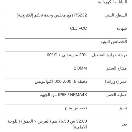
البيانات الكهربائية
السطح البيني
RS232 (مع مجلس وحدة تحكم إلكترونية)
شهادة
CE، FCC
الخصائص البيئية
درجة حرارة التشغيل
-20º مئوية إلى + 60º C
مفتاح السفر
2.0MM
عمر (دورات)
دقيقة 5، 000، 000 اكتواتيونس
حماية الختم
IP65 / NEMA4X من الجبهة
نسق
تخصيص متاح
92.00 س 76.50 مم (العرض × العمق) (اللوحة
بعد
الأمامية)