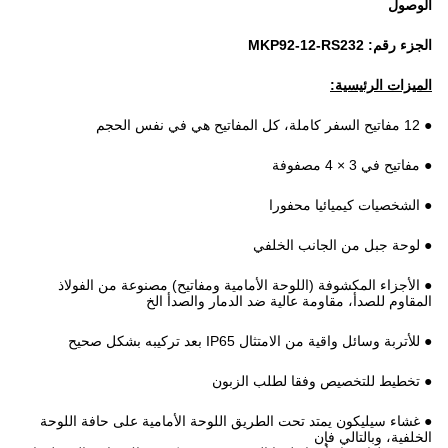
الوصول
الجزء رقم: MKP92-12-RS232
الميزات الرئيسية:
● 12 مفاتيح السفر كاملة، كل المفاتيح هي في نفس الحجم
● مفاتيح في 3 × 4 مصفوفة
● الشخصيات كيميائيا محفورا
● لوحة جبل من الجانب الخلفي
● الأجزاء المكشوفة (اللوحة الأمامية ومفاتيح) مصنوعة من الفولاذ
المقاوم للصدأ، مقاومة عالية ضد الدمار والصدأ الخ
● للأتربة وسائل واقية من الامتثال IP65 بعد تركيبه بشكل صحيح
● تخطيط للتخصيص وفقا لطلب الزبون
●
غشاء سيليكون يمتد تحت الطريق اللوحة الأمامية على حافة اللوحة
الخلفية، وبالتالي فإن