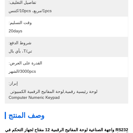
تفاصيل التغليف:
1pcs/مربع، 10pcs/كتنس
وقت التسليم:
20days
شروط الدفع:
تي/T، بأي بال
القدرة على العرض:
3000pcs/الشهر
إبراز:
لوحة رئيسية رقمية,لوحة المفاتيح الرقمية الكمبيوتر
, 
Computer Numeric Keypad
وصف المنتج
RS232 واجهة الصناعية لوحة المفاتيح الرقمية 12 مفتاح لجهاز التحكم في