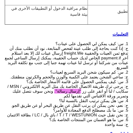
نظام مراقبة الدخول أو التطبيقات الأخرى في
تطبيق
بيئة قاسية
التعليمات
1. س: كيف يمكن لي الحصول على عينات؟
ج: إذا كنت بحاجة إلى طلب عينة لفحص المتابعة، نود أن نطلب منك أن
تدفع ثمن العينات والحقيبة freight.We إرسال عينات لك إلا بعد استلام
آخر payment.if الخاص لديك حساب الحقيبة، يمكنك إرسال الساعي لجمع
عينات من شركتنا أو ترسل لنا عينات تهمة جنبا إلى جنب مع تكلفة البريد
السريع.
2. س: كم سيكون شحن البريد السريع لعينات؟
ج: ساعي الشحن يعتمد على الكمية والوزن والحجم والكرتون منطقتك.
3. س: كيف يمكنني الحصول على قائمة الأسعار الخاصة بك؟
ج: يرجى ترك طريقة الاتصال الخاصة بك مثل البريد الالكتروني / MSN /
سكايب / لنا أو انقر على زر
"إرسال رسالة".
ونحن سوف نتصل عليك
وتمرير ورقة الاقتباس التي نقدمها لكم.
4. س: هل يمكن ترتيب النقل بالنسبة لنا؟
ج: نعم، نحن يمكن ان يرتب النقل عن طريق البحر أو عن طريق الجو.
5. س: ما بك مصطلح الدفع المعتادة للأوامر؟
ج: نحن نقبل حيث T / T / WESTUNION / باي بال / LC / بطاقة الائتمان
6. س: ما هو الضمان من المنتجات الخاصة بك؟
ج: سنة واحدة