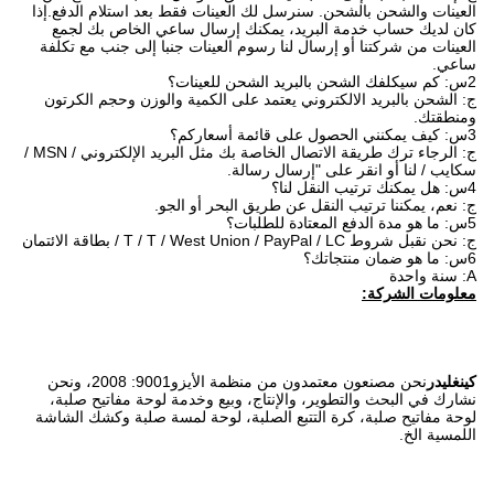
العينات والشحن بالشحن. سنرسل لك العينات فقط بعد استلام الدفع.إذا
كان لديك حساب خدمة البريد، يمكنك إرسال ساعي الخاص بك لجمع
العينات من شركتنا أو إرسال لنا رسوم العينات جنبا إلى جنب مع تكلفة
ساعي.
2س: كم سيكلفك الشحن بالبريد الشحن للعينات؟
ج: الشحن بالبريد الالكتروني يعتمد على الكمية والوزن وحجم الكرتون
ومنطقتك.
3س: كيف يمكنني الحصول على قائمة أسعاركم؟
ج: الرجاء ترك طريقة الاتصال الخاصة بك مثل البريد الإلكتروني / MSN /
سكايب / لنا أو انقر على "إرسال رسالة.
4س: هل يمكنك ترتيب النقل لنا؟
ج: نعم، يمكننا ترتيب النقل عن طريق البحر أو الجو.
5س: ما هو مدة الدفع المعتادة للطلبات؟
ج: نحن نقبل شروط T / T / West Union / PayPal / LC / بطاقة الائتمان
6س: ما هو ضمان منتجاتك؟
A: سنة واحدة
معلومات الشركة:
كينغليدر
نحن مصنعون معتمدون من منظمة الأيزو9001: 2008، ونحن
نشارك في البحث والتطوير، والإنتاج، وبيع وخدمة لوحة مفاتيح صلبة،
لوحة مفاتيح صلبة، كرة التتبع الصلبة، لوحة لمسة صلبة وكشك الشاشة
اللمسية الخ.