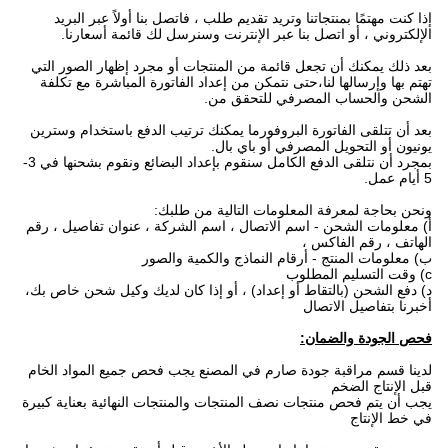
إذا كنت مهتمًا بمنتجاتنا وتريد تقديم طلب ، فاتصل بنا أولاً عبر البريد
الإلكتروني ، أو اتصل بنا عبر الإنترنت وسنرسل لك قائمة أسعارنا.
بعد ذلك يمكنك أن تجعل قائمة من المنتجات أو مجرد إظهار الصور التي
تهتم بها وإرسالها لنا،حتى نتمكن من إعداد الفاتورة المباشرة مع تكلفة
الشحن والحساب المصرفي للتحقق من.
بعد أن تتلقى الفاتورة البروفورما يمكنك ترتيب الدفع باستخدام وسترين
يونيون أو التحويل المصرفي أو باي بال.
بمجرد أن نتلقى الدفع الكامل سنقوم بإعداد البضائع ونقوم بشحنها في 3-
5 أيام عمل.
ونحن بحاجة لمعرفة المعلومات التالية من طلبك:
أ) معلومات الشحن - اسم الاتصال ، اسم الشركة ، عنوان تفاصيل ، رقم
الهاتف ، رقم الفاكس ،
ب) معلومات المنتج - أرقام النماذج والكمية والصور
c) وقت التسليم المطلوب
د) دفع الشحن (بالتقاط أو إعداد) ، أو إذا كان لديك وكيل شحن خاص بك،
أخبرنا بتفاصيل الاتصال
فحص الجودة والضمان:
لدينا قسم مراقبة جودة صارم في المصنع يجب فحص جميع المواد الخام
قبل الإنتاج الضخم
يجب أن يتم فحص منتجات نصف المنتجات والمنتجات النهائية بعناية كبيرة
في خط الإنتاج