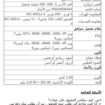
العمر (دوائر)
الحد الأدنى 5، 000، 000 عملية تشغيل
حماية الختم
IP65/NEMA4X من الأمام
المقاومة للهزات
5 هرتز - 200 هرتز، IEC 60512-4
المحور الثالث 150 م/س2 - 11 ميس، IEC 60512-
مقاومة الصدمات
4
نظام تشغيل متوافق
وين NT4، 98SE، 98ME، 2000، XP، وين7،
PS2
لينكس، وين8
وين 98SE، 98ME، 2000، XP، ماك أوس9 /
USB
أوسكس، وين7، لينكس، وين8
اللون
غطاء مفتاح
أسود، رمادي أو فضي
الضوء الخلفي
أزرق، أخضر أو أحمر
الوزن والأبعاد
الوزن
1.80 كجم
البعد
اللوحة الأمامية: 392.00 × 110.00 ملم
الأسئلة الشائعة
1س: كيف يمكنني الحصول على عينات؟
ج: إذا كنت بحاجة إلى طلب عينة للتحقق ، نود أن نطلب منك دفع ثمن