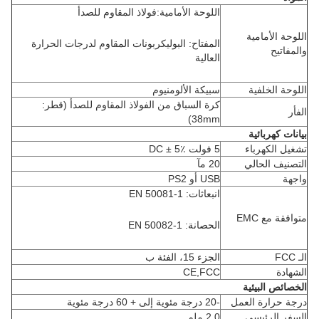
اللوحة الأمامية:فولاذ المقاوم للصدأ
اللوحة الأمامية
المفتاح: البوليكربونات المقاوم لدرجات الحرارة
والمفاتيح
العالية
اللوحة الخلفية
سبيكة الألومنيوم
كرة السباق من الفولاذ المقاوم للصدأ (قطر:
الفأر
38mm)
بيانات كهربائية
تشغيل الكهرباء
5 فولت DC ± 5٪
التصنيف الحالي
20 مآ
واجهة
USB أو PS2
انبعاثات: EN 50081-1
متوافقة مع EMC
الحصانة: EN 50082-1
الـ FCC
الجزء 15، الفئة ب
الشهادة
CE,FCC
الخصائص البيئية
درجة حرارة العمل
-20 درجة مئوية إلى + 60 درجة مئوية
السفر الرئيسي
2.0 ملم