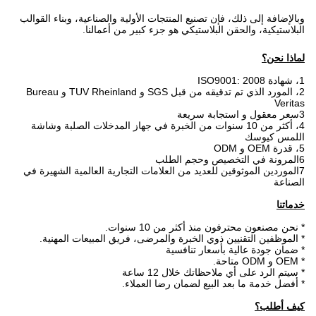
وبالإضافة إلى ذلك، فإن تصنيع المنتجات الأولية والصناعية، وبناء القوالب
البلاستيكية، والحقن البلاستيكي هو جزء كبير من أعمالنا.
لماذا نحن؟
1، شهادة ISO9001: 2008
2، المورد الذي تم تدقيقه من قبل SGS و TUV Rheinland و Bureau
Veritas
3سعر معقول و استجابة سريعة
4، أكثر من 10 سنوات من الخبرة في جهاز المدخلات الصلبة وشاشة
اللمس كيوسك
5، قدرة OEM و ODM
6المرونة في التخصيص وحجم الطلب
7الموردين الموثوقين للعديد من العلامات التجارية العالمية الشهيرة في
الصناعة
خدماتنا
* نحن مصنعون محترفون منذ أكثر من 10 سنوات.
* الموظفين التقنيين ذوي الخبرة والمرضى، فريق المبيعات المهنية.
* ضمان جودة عالية بأسعار تنافسية
* OEM و ODM متاحة.
* سيتم الرد على أي ملاحظاتك خلال 12 ساعة
* أفضل خدمة ما بعد البيع لضمان رضا العملاء.
كيف أطلب؟