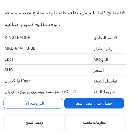
65 مفاتيح كاملة للسفر بإضاءة خلفية لوحة مفاتيح معدنية مضاءة
، لوحة مفاتيح كمبيوتر صناعية
KINGLEADER
الاسم التجاري:
MKB-64A-TB-BL
رقم الطراز:
1pcs
الـ MOQ:
US$
السعر:
10pcs/بالكرتون
تفاصيل التعبئة:
L/C، T/T، مؤسسة ويسترن يونيون، بأي بال
شروط الدفع:
احصل على أفضل سعر
الدردشة الآن
معلومات مفصلة
وصف المنتج