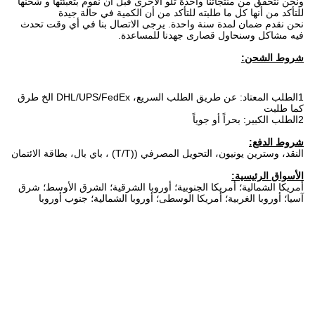
ونحن نتحقق من منتجاتنا واحدة تلو الأخرى قبل أن نقوم بتعبئتها و شحنها
للتأكد من أنها كل ما طلبته للتأكد من أن الكمية في حالة جيدة
نحن نقدم ضمان لمدة سنة واحدة. يرجى الاتصال بنا في أي وقت تحدث
فيه مشاكل وسنحاول قصارى جهدنا للمساعدة.
شروط الشحن:
1الطلب المعتاد: عن طريق الطلب السريع، DHL/UPS/FedEx الخ طرق
كما طلبت
2الطلب الكبير: بحراً أو جوياً
شروط الدفع:
النقد، وسترين يونيون، التحويل المصرفي ((T/T) ، باي بال، بطاقة الائتمان
الأسواق الرئيسية:
أمريكا الشمالية؛ أمريكا الجنوبية؛ أوروبا الشرقية؛ الشرق الأوسط؛ شرق
آسيا؛ أوروبا الغربية؛ أمريكا الوسطى؛ أوروبا الشمالية؛ جنوب أوروبا