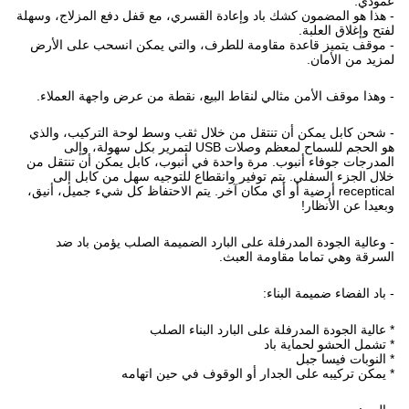
عمودي.
- هذا هو المضمون كشك باد وإعادة القسري، مع قفل دفع المزلاج، وسهلة
لفتح وإغلاق العلبة.
- موقف يتميز قاعدة مقاومة للطرف، والتي يمكن انسحب على الأرض
لمزيد من الأمان.
- وهذا موقف الأمن مثالي لنقاط البيع، نقطة من عرض واجهة العملاء.
- شحن كابل يمكن أن تنتقل من خلال ثقب وسط لوحة التركيب، والذي
هو الحجم للسماح لمعظم وصلات USB لتمرير بكل سهولة، وإلى
المدرجات جوفاء أنبوب.
مرة واحدة في أنبوب، كابل يمكن أن تنتقل من
خلال الجزء السفلي.
يتم توفير وانقطاع للتوجيه سهل من كابل إلى
receptical أرضية أو أي مكان آخر.
يتم الاحتفاظ كل شيء جميل، أنيق،
وبعيدا عن الأنظار!
- وعالية الجودة المدرفلة على البارد الضميمة الصلب يؤمن باد ضد
السرقة وهي تماما مقاومة العبث.
- باد الفضاء ضميمة البناء:
* عالية الجودة المدرفلة على البارد البناء الصلب
* تشمل الحشو لحماية باد
* النوبات فيسا جبل
* يمكن تركيبه على الجدار أو الوقوف في حين اتهامه