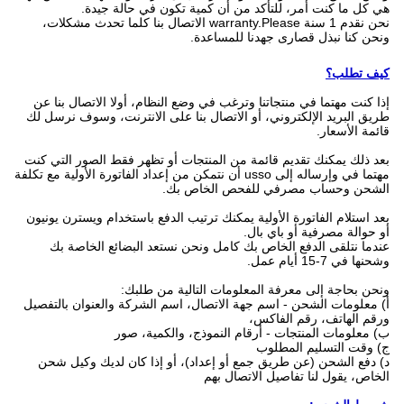
هي كل ما كنت أمر، للتأكد من أن كمية تكون في حالة جيدة.
نحن نقدم 1 سنة warranty.Please الاتصال بنا كلما تحدث مشكلات،
ونحن كنا نبذل قصارى جهدنا للمساعدة.
كيف تطلب؟
إذا كنت مهتما في منتجاتنا وترغب في وضع النظام، أولا الاتصال بنا عن
طريق البريد الإلكتروني، أو الاتصال بنا على الانترنت، وسوف نرسل لك
قائمة الأسعار.
بعد ذلك يمكنك تقديم قائمة من المنتجات أو تظهر فقط الصور التي كنت
مهتما في وإرساله إلى usso أن نتمكن من إعداد الفاتورة الأولية مع تكلفة
الشحن وحساب مصرفي للفحص الخاص بك.
بعد استلام الفاتورة الأولية يمكنك ترتيب الدفع باستخدام ويسترن يونيون
أو حوالة مصرفية أو باي بال.
عندما نتلقى الدفع الخاص بك كامل ونحن نستعد البضائع الخاصة بك
وشحنها في 7-15 أيام عمل.
ونحن بحاجة إلى معرفة المعلومات التالية من طلبك:
أ) معلومات الشحن - اسم جهة الاتصال، اسم الشركة والعنوان بالتفصيل
ورقم الهاتف، رقم الفاكس،
ب) معلومات المنتجات - أرقام النموذج، والكمية، صور
ج) وقت التسليم المطلوب
د) دفع الشحن (عن طريق جمع أو إعداد)، أو إذا كان لديك وكيل شحن
الخاص، يقول لنا تفاصيل الاتصال بهم