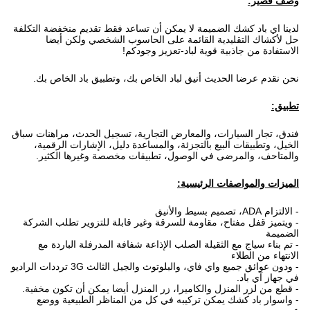
وصف قصير:
لدينا اي باد كشك الضميمة لا يمكن أن تساعد فقط تقديم منخفضة التكلفة
حل لأكشاك التقليدية القائمة على الحاسوب الشخصي ولكن أيضا
الاستفادة من جاذبية قوية لباد-تعزيز وجودكم!
نحن نقدم عرضا الحديث أنيق لباد الخاص بك، وتطبيق باد الخاص بك.
تطبيق:
فندق، تجار السيارات، والمعارض التجارية، تسجيل الحدث، مراهنات سباق
الخيل، وتطبيقات البيع بالتجزئة، والمساعدة دليل، الإشارات الرقمية،
والمتاحف، والمرضى في الوصول، تطبيقات مخصصة وغيرها الكثير.
الميزات والمواصفات الرئيسية:
- الالتزام ADA، تصميم بسيط والأنيق
- ويتميز قفل مفتاح، مقاومة للسرقة وغير قابلة للتزوير تطلب الشركة
الضميمة
- تم بناء سياج مع الثقيلة الصلب الإذاعة شفافة المدرفلة الباردة مع
الانتهاء من الطلاء
- ودون عوائق جميع واي فاي، والبلوتوث والجيل الثالث 3G ترددات الراديو
في جهاز آي باد.
- قطع من لزر المنزل والكاميرا، زر المنزل أيضا يمكن أن تكون مخفية.
- واسوار باد كشك يمكن تركيبه في كل من المناظر الطبيعية ووضع