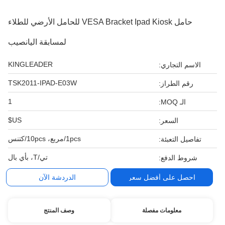
حامل VESA Bracket Ipad Kiosk للحامل الأرضي للطلاء
لمسابقة اليانصيب
KINGLEADER
الاسم التجاري:
TSK2011-IPAD-E03W
رقم الطراز:
1
الـ MOQ:
US$
السعر:
1pcs/مربع، 10pcs/كتنس
تفاصيل التعبئة:
تي/T، بأي بال
شروط الدفع:
احصل على أفضل سعر
الدردشة الآن
معلومات مفصلة
وصف المنتج