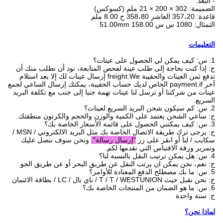
- البعد:
الضميمة: 302 × 200 × 21 ملم (كسوكس)
قاعدة: 357،20 العاشر 358،80 خ 8.00 ملم
التمثال: 1080 س س 158.00 51.00mm
التعليمات
1. س: كيف يمكن لي الحصول على عينات؟
ج: إذا كنت بحاجة إلى طلب عينة لفحص المتابعة، نود أن نطلب منك أن
تدفع ثمن العينات والحقيبة freight.We إرسال عينات لك إلا بعد استلام
آخر payment.if الخاص لديك حساب الحقيبة، يمكنك إرسال الساعي لجمع
عينات من شركتنا أو ترسل لنا عينات تهمة جنبا إلى جنب مع تكلفة البريد
السريع.
2. س: كم سيكون شحن البريد السريع لعينات؟
ج: ساعي الشحن يعتمد على الكمية والوزن والحجم والكرتون منطقتك.
3. س: كيف يمكنني الحصول على قائمة الأسعار الخاصة بك؟
ج: يرجى ترك طريقة الاتصال الخاصة بك مثل البريد الالكتروني / MSN /
سكايب / لنا أو انقر على زر
"إرسال رسالة".
ونحن سوف نتصل عليك
وتمرير ورقة الاقتباس التي نقدمها لكم.
4. س: هل يمكن ترتيب النقل بالنسبة لنا؟
ج: نعم، نحن يمكن ان يرتب النقل عن طريق البحر أو عن طريق الجو.
5. س: ما بك مصطلح الدفع المعتادة للأوامر؟
ج: نحن نقبل حيث T / T / WESTUNION / باي بال / LC / بطاقة الائتمان
6. س: ما هو الضمان من المنتجات الخاصة بك؟
ج: سنة واحدة
لماذا نحن؟