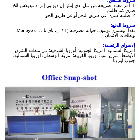
شروط الشحن:
1. أمر معتاد: صريحة من قبل، دي إتش إل / يو بي إس / فيديكس الخ.
طرق كما طلبتم
2. طلبية كبيرة: عن طريق البحر أو عن طريق الجو
شروط الدفع:
نقدا، ويسترن يونيون، حوالة مصرفية (T / T)، باي بال، MoneyGra،
وبطاقات الائتمان
الاسواق الرئيسية:
أمريكا الشمالية؛
امريكا الجنوبية؛
أوروبا الشرقية؛
في منطقة الشرق
الأوسط.
شرق آسيا؛
أوروبا الغربية؛
امريكا الوسطى؛
اوروبا الشمالية؛
جنوب اوروبا