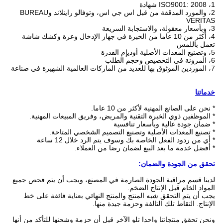
1، ISO9001: 2008 شهادة
2، والمورد المدققة من قبل اس جي اس، وتوفالو راينلاند وBUREAU
VERITAS
3، وبأسعار معقولة، والاستجابة السريعة
4، أكثر من 10 عاما من الخبرة في جهاز الإدخال وعرة وكشك شاشة
تعمل باللمس
5، وتصنيع المعدات الأصلية أوديإم القدرة
6، المرونة في التخصيص وحجم الطلب
7، الموردين الموثوق بها للعديد من الماركات العالمية الشهيرة في صناعة
خدماتنا
* نحن على الصانع المهنية لأكثر من 10 عاما.
* الموظفين ذوي الخبرة التقنية والمريض، وفريق المبيعات المهنية.
* ضمان جودة عالية وبأسعار تنافسية
* تصنيع المعدات الأصلية وتصنيع التصميم الشخصي المتاحة.
* أي من ردود الفعل الخاصة بك وسوف يتم الرد خلال 12 ساعة
* أفضل خدمة ما بعد البيع لضمان رضا من العملاء.
تحقق من الجودة والضمان:
لدينا قسم مراقبة الجودة الصارمة في المصنع، ويجب أن يتم فحص جميع
المواد الخام قبل الإنتاج الضخم.
يجب أن يتم التحقق شبه المنتج والمنتج النهائي بعناية فائقة على خط
الإنتاج.
التقاط تلك التالفة وحزمة جيدة منها.
ونحن تحقق منتجاتنا واحدا تلو الآخر قبل أن حزمة وشحنها للتأكد من أنها