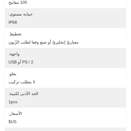
105 مفاتيح
حماية مستوى:
IP68
تخطيط:
معياريّ إنجليزيّ أو صنع وفقا لطلب الزّبون
واجهة:
PS / 2 أو USB
يعلو:
لا يتطلب تركيب
الحد الأدنى لكمية:
1pcs
الأسعار:
US$