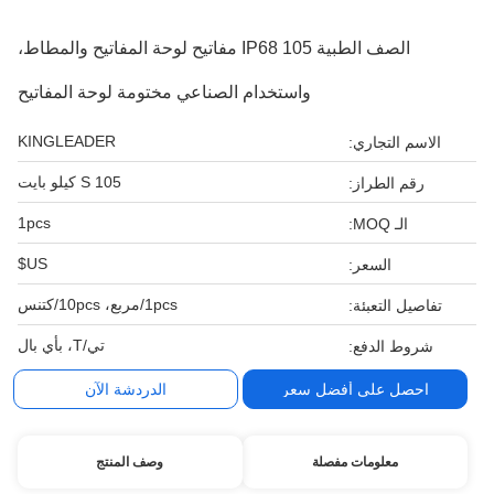
الصف الطبية IP68 105 مفاتيح لوحة المفاتيح والمطاط،
واستخدام الصناعي مختومة لوحة المفاتيح
KINGLEADER
الاسم التجاري:
105 S كيلو بايت
رقم الطراز:
1pcs
الـ MOQ:
US$
السعر:
1pcs/مربع، 10pcs/كتنس
تفاصيل التعبئة:
تي/T، بأي بال
شروط الدفع:
احصل على أفضل سعر
الدردشة الآن
معلومات مفصلة
وصف المنتج