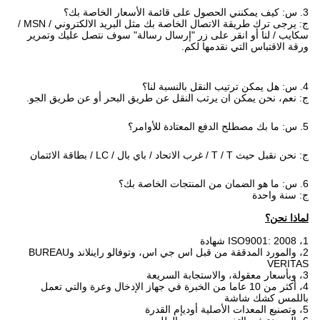
3. س: كيف يمكنني الحصول على قائمة الأسعار الخاصة بك؟
ج: يرجى ترك طريقة الاتصال الخاصة بك مثل البريد الالكتروني / MSN /
سكايب / لنا أو انقر على زر "إرسال رسالة" سوف نتصل عليك وتمرير
ورقة الاقتباس التي نقدمها لكم.
4. س: هل يمكن ترتيب النقل بالنسبة لنا؟
ج: نعم، نحن يمكن ان يرتب النقل عن طريق البحر أو عن طريق الجو.
5. س: ما بك مصطلح الدفع المعتادة للأوامر؟
ج: نحن نقبل حيث T / T / غرب الاتحاد / باي بال / LC / بطاقة الائتمان
6. س: ما هو الضمان من المنتجات الخاصة بك؟
ج: سنة واحدة
لماذا نحن؟
1، ISO9001: 2008 شهادة
2، والمورد المدققة من قبل اس جي اس، وتوفالو راينلاند وBUREAU
VERITAS
3، وبأسعار معقولة، والاستجابة السريعة
4، أكثر من 10 عاما من الخبرة في جهاز الإدخال وعرة والتي تعمل
باللمس كشك شاشة
5، وتصنيع المعدات الأصلية أوديإم القدرة