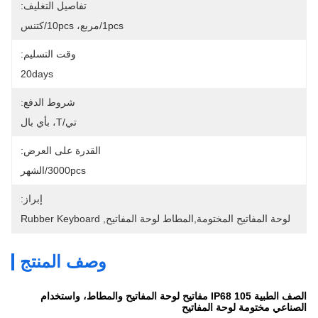
تفاصيل التغليف:
1pcs/مربع، 10pcs/كتنس
وقت التسليم:
20days
شروط الدفع:
تي/T، بأي بال
القدرة على العرض:
3000pcs/الشهر
إبراز:
لوحة المفاتيح المختومة,المطاط لوحة المفاتيح
, 
Rubber Keyboard
وصف المنتج
الصف الطبية IP68 105 مفاتيح لوحة المفاتيح والمطاط، واستخدام
الصناعي مختومة لوحة المفاتيح