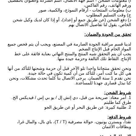
أ) معلومات الشحن - اسم جهة الاتصال، اسم الشركة والعنوان بالتفصيل
ورقم الهاتف، رقم الفاكس،
ب) معلومات المنتجات - أرقام النموذج، والكمية، صور
ج) وقت التسليم المطلوب
د) دفع الشحن (عن طريق جمع أو إعداد)، أو إذا كان لديك وكيل شحن
الخاص، يقول لنا تفاصيل الاتصال بهم
تحقق من الجودة والضمان:
لدينا قسم مراقبة الجودة الصارمة في المصنع، ويجب أن يتم فحص جميع
المواد الخام قبل الإنتاج الضخم.
يجب أن يتم التحقق شبه المنتج والمنتج النهائي بعناية فائقة على خط
الإنتاج. التقاط تلك التالفة وحزمة جيدة منها.
ونحن تحقق منتجاتنا واحدا تلو الآخر قبل أن حزمة وشحنها للتأكد من أنها
هي كل ما كنت أمر، للتأكد من أن كمية تكون في حالة جيدة.
نحن نقدم 1 سنة الضمان. يرجى الاتصال بنا كلما تحدث مشكلات، ونحن
كنا نبذل قصارى جهدنا للمساعدة.
شروط الشحن:
1. أمر معتاد: صريحة من قبل، دي إتش إل / يو بي إس / فيديكس الخ.
طرق كما طلبتم
2. طلبية كبيرة: عن طريق البحر أو عن طريق الجو
شروط الدفع:
نقدا، ويسترن يونيون، حوالة مصرفية (T / T)، باي بال، والمال غرا،
وبطاقات الائتمان