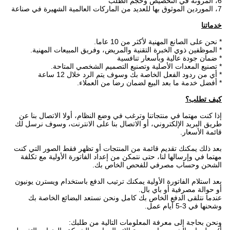
6، المرونة في التخصيص وحجم الطلب
7، الموردين الموثوق بها للعديد من الماركات العالمية الشهيرة في صناعة
خدماتنا
* نحن على الصانع المهنية لأكثر من 10 عاما.
* الموظفين ذوي الخبرة التقنية والمريض، وفريق المبيعات المهنية.
* ضمان جودة عالية وبأسعار تنافسية
* تصنيع المعدات الأصلية وتصنيع التصميم الشخصي المتاحة.
* أي من ردود الفعل الخاصة بك وسوف يتم الرد خلال 12 ساعة
* أفضل خدمة ما بعد البيع لضمان رضا من العملاء.
كيف تطلب؟
إذا كنت مهتما في منتجاتنا وترغب في وضع النظام، أولا الاتصال بنا عن
طريق البريد الإلكتروني، أو الاتصال بنا على الانترنت، وسوف نرسل لك
قائمة الأسعار.
بعد ذلك يمكنك تقديم قائمة من المنتجات أو تظهر فقط الصور التي كنت
مهتما في وإرسالها لنا، حتى نتمكن من إعداد الفاتورة الأولية مع تكلفة
الشحن وحساب مصرفي للفحص الخاص بك.
بعد استلام الفاتورة الأولية يمكنك ترتيب الدفع باستخدام ويسترن يونيون
أو حوالة مصرفية أو باي بال.
عندما نتلقى الدفع الخاص بك كامل ونحن نستعد البضائع الخاصة بك
وشحنها في 3-5 أيام عمل.
ونحن بحاجة إلى معرفة المعلومات التالية من طلبك: