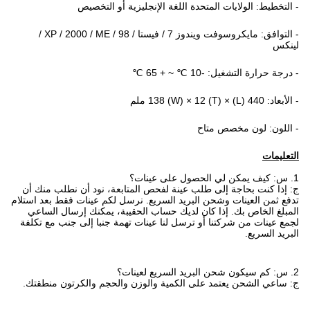
- التخطيط: الولايات المتحدة اللغة الإنجليزية أو التخصيص
- التوافق: مايكروسوفت ويندوز 7 / فيستا / XP / 2000 / ME / 98 /
لينكس
- درجة حرارة التشغيل: -10 ℃ ~ + 65 ℃
- الأبعاد: 440 (L) × 138 (W) × 12 (T) ملم
- اللون: لون مخصص متاح
التعليمات
1. س: كيف يمكن لي الحصول على عينات؟
ج: إذا كنت بحاجة إلى طلب عينة لفحص المتابعة، نود أن نطلب منك أن
تدفع ثمن العينات وشحن البريد السريع. نرسل لكم عينات فقط بعد استلام
المبلغ الخاص بك. إذا كان لديك حساب الحقيبة، يمكنك إرسال الساعي
لجمع عينات من شركتنا أو ترسل لنا عينات تهمة جنبا إلى جنب مع تكلفة
البريد السريع.
2. س: كم سيكون شحن البريد السريع لعينات؟
ج: ساعي الشحن يعتمد على الكمية والوزن والحجم والكرتون منطقتك.