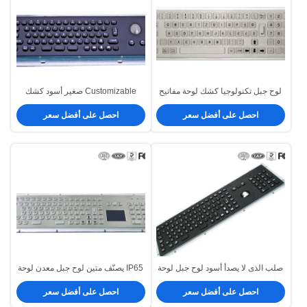
لوح جبل تكنولوجيا كشك لوحة مفاتيح
Customizable صغير أسود كشك
لوح جبل مع رقم لوحة أرقام في مفتاح
معدن لوح جبل لوحة مفاتيح مع
احصل على أفضل سعر
احصل على أفضل سعر
مسطّح
trackball مصغّر
صلب الذى لا يصدأ أسود لوح جبل لوحة
IP65 يصنّف متين لوح جبل معدن لوحة
مفاتيح مع زرّ_أزرار
مفاتيح مع _ لوحة_لوحات
احصل على أفضل سعر
احصل على أفضل سعر
الوظائف_الوظائفة_الوظائفات_الوظائف
المفاتيح_المفاتيحة_المفاتيحات_المفاتيح
و trackball بصريّ
_