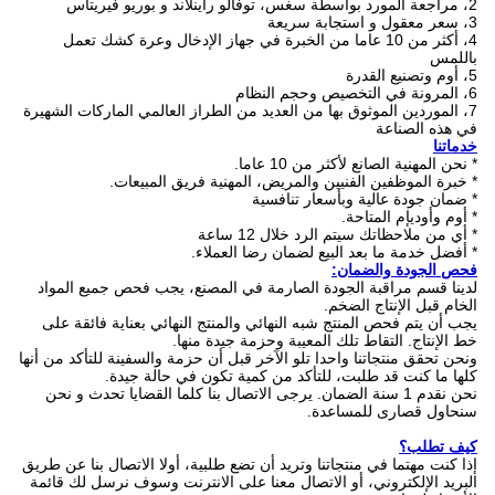
2، مراجعة المورد بواسطة سغس، توفالو راينلاند و بوريو فيريتاس
3، سعر معقول و استجابة سريعة
4، أكثر من 10 عاما من الخبرة في جهاز الإدخال وعرة كشك تعمل
باللمس
5، أوم وتصنيع القدرة
6، المرونة في التخصيص وحجم النظام
7، الموردين الموثوق بها من العديد من الطراز العالمي الماركات الشهيرة
في هذه الصناعة
خدماتنا
* نحن المهنية الصانع لأكثر من 10 عاما.
* خبرة الموظفين الفنيين والمريض، المهنية فريق المبيعات.
* ضمان جودة عالية وبأسعار تنافسية
* أوم وأوديإم المتاحة.
* أي من ملاحظاتك سيتم الرد خلال 12 ساعة
* أفضل خدمة ما بعد البيع لضمان رضا العملاء.
فحص الجودة والضمان:
لدينا قسم مراقبة الجودة الصارمة في المصنع، يجب فحص جميع المواد
الخام قبل الإنتاج الضخم.
يجب أن يتم فحص المنتج شبه النهائي والمنتج النهائي بعناية فائقة على
خط الإنتاج.
التقاط تلك المعيبة وحزمة جيدة منها.
ونحن تحقق منتجاتنا واحدا تلو الآخر قبل أن حزمة والسفينة للتأكد من أنها
كلها ما كنت قد طلبت، للتأكد من كمية تكون في حالة جيدة.
نحن نقدم 1 سنة الضمان. يرجى الاتصال بنا كلما القضايا تحدث و نحن
سنحاول قصارى للمساعدة.
كيف تطلب؟
إذا كنت مهتما في منتجاتنا وتريد أن تضع طلبية، أولا الاتصال بنا عن طريق
البريد الإلكتروني، أو الاتصال معنا على الانترنت وسوف نرسل لك قائمة