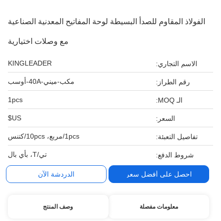
الفولاذ المقاوم للصدأ البسيطة لوحة المفاتيح المعدنية الصناعية
مع وصلات اختيارية
KINGLEADER
الاسم التجاري:
مكب-ميني-40A-أوسب
رقم الطراز:
1pcs
الـ MOQ:
US$
السعر:
1pcs/مربع، 10pcs/كتنس
تفاصيل التعبئة:
تي/T، بأي بال
شروط الدفع:
احصل على أفضل سعر
الدردشة الآن
معلومات مفصلة
وصف المنتج