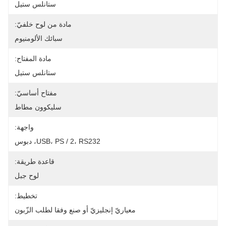
ستانلس ستيل
مادة من لوح خلفيّ:
سبائك الألومنيوم
مادة المفتاح:
ستانلس ستيل
مفتاح أساسيّ:
سليكوون مطاط
واجهة:
USB، PS / 2، RS232، دبوس
قاعدة طريقة:
لوح جبل
تخطيط:
معياريّ إنجليزيّ أو صنع وفقا لطلب الزّبون