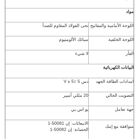
مواد
اللوحة الأمامية والمفاتيح
نحى الفولاذ المقاوم للصدأ
اللوحة الخلفية
سبائك الألومنيوم
الفأر
لا شيء
البيانات الكهربائية
امدادات الطاقة الجهد
دس 5 V ± 5٪
التصويت الحالي
20 مللي أمبير
جهة تعامل
يو اس بي
الانبعاثات: إن 50081-1
متوافقة مع إمك
الحصانة: إن 50082-1