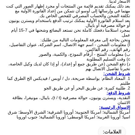
الأسعار لدينا.
بعد ذلك يمكنك تقديم قائمة من المنتجات أو مجرد إظهار الصور التي كنت
مهتما في وإرسالها إلى أوسو أن نتمكن من إعداد الفاتورة الأولية مع
تكلفة الشحن والحساب المصرفي للفحص الخاص بك.
بعد استلام الفاتورة الأولية يمكنك ترتيب الدفع باستخدام ويسترن يونيون
أو حوالة مصرفية أو بايبال.
بمجرد استلامنا دفعتك كاملة نحن نستعد البضائع وشحنها في 7-15 أيام
عمل.
ونحن بحاجة إلى معرفة المعلومات التالية من طلبك:
أ) معلومات الشحن - اسم جهة الاتصال، اسم الشركة، عنوان التفاصيل،
رقم الهاتف، رقم الفاكس،
ب) معلومات المنتج - أرقام النموذج، والكمية، والصور
c) وقت التسليم المطلوبة
د) دفع الشحن (عن طريق جمع أو إعداد)، أو إذا كان لديك وكيل الخاصة،
تخبرنا تفاصيل الاتصال بهم
شروط الشحن:
1. المعتاد النظام: بواسطة صريحة، دل / أوبس / فيديكس الخ الطرق كما
طلبتم
2. طلبية كبيرة: عن طريق البحر أو عن طريق الجو
شروط الدفع:
النقدية، ويسترن يونيون، حوالة مصرفية (t / t)، بايبال، مونيغرا، بطاقة
الائتمان
الاسواق الرئيسية:
أمريكا الشمالية؛
امريكا الجنوبية؛
أوروبا الشرقية؛
الشرق الأوسط؛
شرق
اسيا؛
أوروبا الغربية؛
امريكا الوسطى؛
أوروبا الشمالية؛
جنوب اوروبا
العلامات: