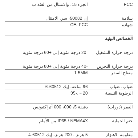
FCC
الجزء 15، والامتثال من الفئة ب
سلامة
إن 50082، سي الامتثال
شهادة
CE، FCC
الخصائص البيئية
درجة حرارة التشغيل
-20 درجة مئوية إلى +60 درجة مئوية
درجة حرارة التخزين
-40 درجة مئوية إلى +80 درجة مئوية
مفتاح السفر
1.5MM
ضباب، ضباب
96 ساعة، إيك 60512-6
الرطوبة النسبية
20 ~ 95٪
العمر (دورات)
دقيقة 5، 000، 000 أتراكتيونس
ختم الحماية
IP65 / NEMA4X من الأمام
مقاومة الاهتزاز
5 هرتز - 200 هرتز، إيك 60512-4