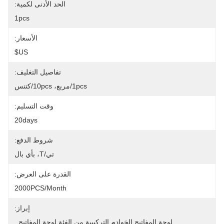
الحد الأدنى لكمية:
1pcs
الأسعار:
US$
تفاصيل التغليف:
1pcs/مربع، 10pcs/كتنس
وقت التسليم:
20days
شروط الدفع:
تي/T، بأي بال
القدرة على العرض:
2000PCS/month
إبراز:
لوحة المفاتيح,الخوادم التركيبية من الفئة لوحة المفاتيح
, 