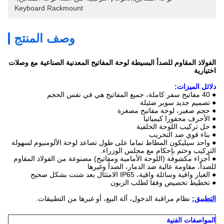
Keyboard Rackmount
وصف المنتج
الفولاذ المقاوم للصدأ البسيطة لوحة المفاتيح المعدنية الصناعية مع وصلات
اختيارية
دلائل الميزات:
● 40 مفاتيح سفر كاملة، جميع المفاتيح هي في نفس الحجم
● تصميم جديد سوبر ضئيلة
● حجم صغير، لوحة مفاتيح مصغرة
● الأحرف محفورا كيميائيا
● حل تركيب اللوحة الخلفية
● بناء قوي ضد التخريب
● واحد سيليكون المطاط تماما على طول تصاعد لوحة الألومنيوم لسهولة
التركيب وختم بإحكام مع مجلس الوزراء.
● أجزاء مكشوفة (اللوحة الأمامية ومفاتيح) مصنوعة من الفولاذ المقاوم
للصدأ، مقاومة عالية ضد الدمار، الصدأ وغيرها
● الغبار واقية وسائلة واقية، IP65 الامتثال بعد شنت بشكل صحيح
● تخطيط تخصيص وفقا لطلب الزبون
التطبيق:
نظام مراقبة الدخول، آلة البيع، أو غيرها من التطبيقات.
المواصفات الفنية