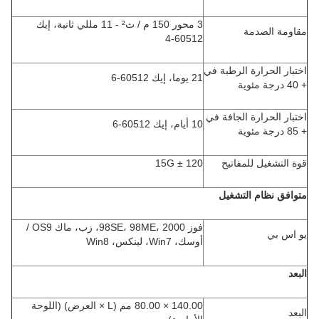
3 محور 150 م / ث² - 11 مللي ثانية، إيك
مقاومة الصدمة
60512-4
اختبار الحرارة الرطبة في
21 يوما، إيك 60512-6
+ 40 درجة مئوية
اختبار الحرارة الجافة في
10 أيام، إيك 60512-6
+ 85 درجة مئوية
قوة التشغیل للمفاتیح
120 ± 15G
متوافق نظام التشغيل
فوز 98SE، 98ME، 2000، زب، ماك OS9 /
يو اس بي
أوسك، Win7، لينكس، Win8
البعد
140.00 × 80.00 مم (L × العرض) (اللوحة
البعد