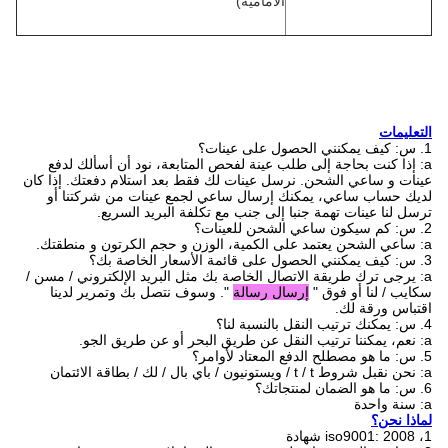
الأمامية)
التعليمات
1. س: كيف يمكنني الحصول على عينات؟
a: إذا كنت بحاجة إلى طلب عينة لفحص المتابعة، نود أن أسألك لدفع
عينات و ساعي الشحن. نرسل عينات لك فقط بعد استلام دفعتك. إذا كان
لديك حساب ساعي، يمكنك إرسال ساعي لجمع عينات من شركتنا أو
ترسل لنا عينات تهمة جنبا إلى جنب مع تكلفة البريد السريع.
2. س: كم سيكون ساعي الشحن للعينات؟
a: ساعي الشحن يعتمد على الكمية، الوزن و حجم الكرتون و منطقتك.
3. س: كيف يمكنني الحصول على قائمة الأسعار الخاصة بك؟
a: يرجى ترك طريقة الاتصال الخاصة بك مثل البريد الإلكتروني / مسن /
سكايب / لنا أو فوق "
إرسال رسالة
". وسوف نتصل بك وتمرير لدينا
اقتباس ورقة لك.
4. س: يمكنك ترتيب النقل بالنسبة لنا؟
a: نعم، يمكننا ترتيب النقل عن طريق البحر أو عن طريق الجو.
5. س: ما هو مصطلح الدفع المعتاد لأوامر؟
a: نحن نقبل شروط t / t / ويستونيون / باي بال / لك / بطاقة الائتمان
6. س: ما هو الضمان لمنتجاتك؟
a: سنة واحدة
لماذا نحن؟
1، iso9001: 2008 شهادة